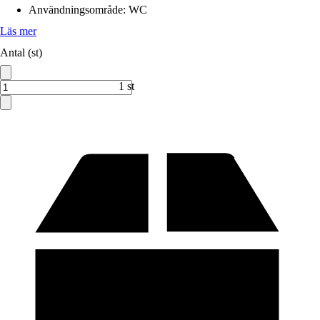
Användningsområde
:
WC
Läs mer
Antal (st)
1 st