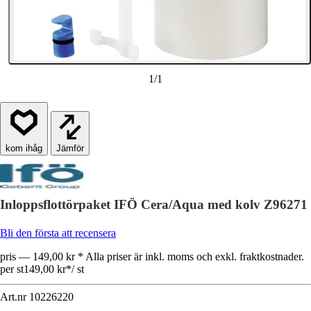
1
/
1
Jämför
Inloppsflottörpaket IFÖ Cera/Aqua med kolv Z96271
Bli den första att recensera
pris — 149,00 kr * Alla priser är inkl. moms och exkl. fraktkostnader.
per st
149,00 kr
*
/
st
Art.nr
10226220