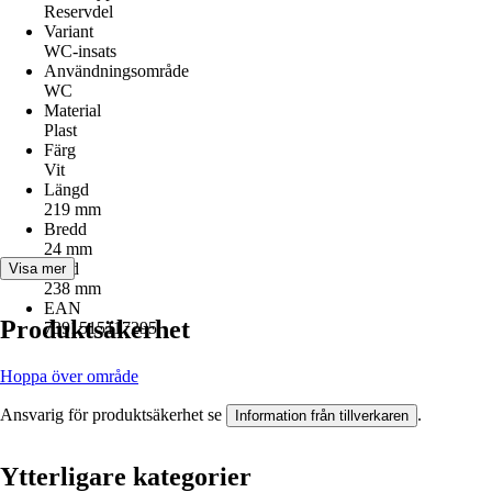
Reservdel
Variant
WC-insats
Användningsområde
WC
Material
Plast
Färg
Vit
Längd
219 mm
Bredd
24 mm
Höjd
Visa mer
238 mm
EAN
Produktsäkerhet
7391515117295
Hoppa över område
Ansvarig för produktsäkerhet se
.
Information från tillverkaren
Ytterligare kategorier