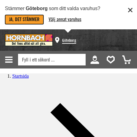
Stämmer
Göteborg
som ditt valda varuhus?
JA, DET STÄMMER
Välj annat varuhus
Göteborg
Startsida