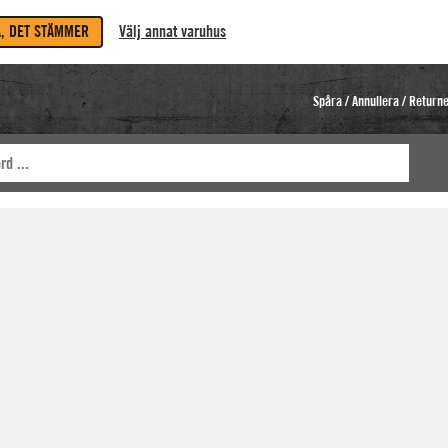
A, DET STÄMMER
Välj annat varuhus
Spåra / Annullera / Return