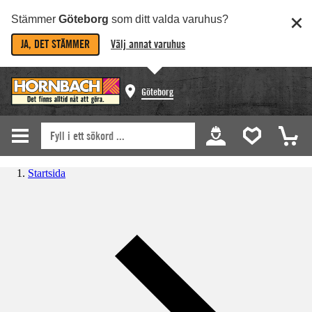
Stämmer
Göteborg
som ditt valda varuhus?
JA, DET STÄMMER
Välj annat varuhus
Göteborg
Startsida