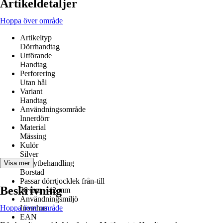
Artikeldetaljer
Hoppa över område
Artikeltyp
Dörrhandtag
Utförande
Handtag
Perforering
Utan hål
Variant
Handtag
Användningsområde
Innerdörr
Material
Mässing
Kulör
Silver
Yta/ytbehandling
Visa mer
Borstad
Passar dörrtjocklek från-till
Beskrivning
38 mm - 42 mm
Användningsmiljö
Hoppa över område
Inomhus
EAN