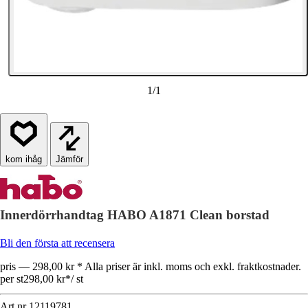
1
/
1
Jämför
Innerdörrhandtag HABO A1871 Clean borstad
Bli den första att recensera
pris — 298,00 kr * Alla priser är inkl. moms och exkl. fraktkostnader.
per st
298,00 kr
*
/
st
Art.nr
12119781