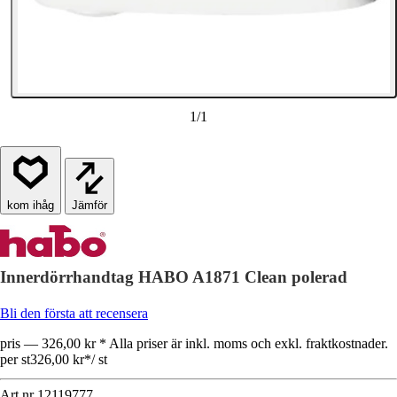
1
/
1
Jämför
Innerdörrhandtag HABO A1871 Clean polerad
Bli den första att recensera
pris — 326,00 kr * Alla priser är inkl. moms och exkl. fraktkostnader.
per st
326,00 kr
*
/
st
Art.nr
12119777