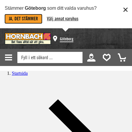
Stämmer
Göteborg
som ditt valda varuhus?
JA, DET STÄMMER
Välj annat varuhus
Göteborg
Startsida