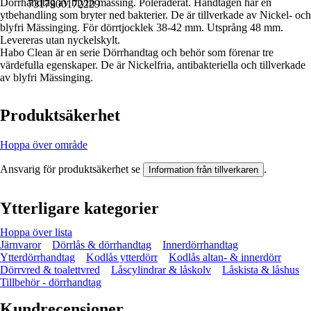
Dörrhandtag av blyfri mässing. Poleraderat. Handtagen har en
7317900172229
ytbehandling som bryter ned bakterier. De är tillverkade av Nickel- och
blyfri Mässinging. För dörrtjocklek 38-42 mm. Utsprång 48 mm.
Levereras utan nyckelskylt.
Habo Clean är en serie Dörrhandtag och behör som förenar tre
värdefulla egenskaper. De är Nickelfria, antibakteriella och tillverkade
av blyfri Mässinging.
Produktsäkerhet
Hoppa över område
Ansvarig för produktsäkerhet se
.
Information från tillverkaren
Ytterligare kategorier
Hoppa över lista
Järnvaror
Dörrlås & dörrhandtag
Innerdörrhandtag
Ytterdörrhandtag
Kodlås ytterdörr
Kodlås altan- & innerdörr
Dörrvred & toalettvred
Låscylindrar & låskolv
Låskista & låshus
Tillbehör - dörrhandtag
Kundrecensioner