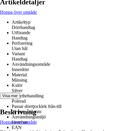
Artikeldetaljer
Hoppa över område
Artikeltyp
Dörrhandtag
Utförande
Handtag
Perforering
Utan hål
Variant
Handtag
Användningsområde
Innerdörr
Material
Mässing
Kulör
Silver
Yta/ytbehandling
Visa mer
Polerad
Passar dörrtjocklek från-till
Beskrivning
38 mm - 42 mm
Användningsmiljö
Hoppa över område
Inomhus
EAN