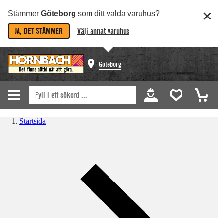
Stämmer
Göteborg
som ditt valda varuhus?
JA, DET STÄMMER
Välj annat varuhus
Göteborg
Startsida