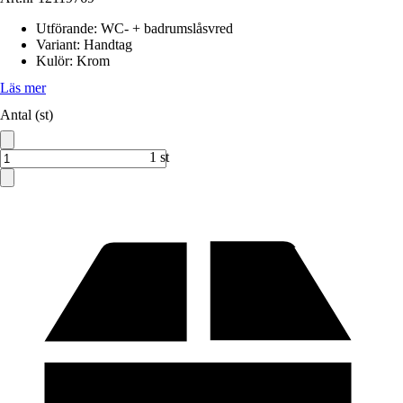
Utförande
:
WC- + badrumslåsvred
Variant
:
Handtag
Kulör
:
Krom
Läs mer
Antal (st)
1 st