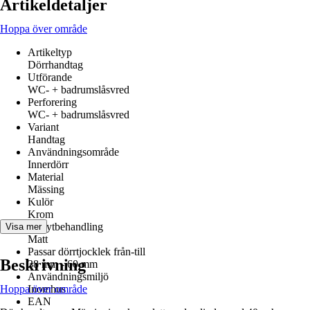
Artikeldetaljer
Hoppa över område
Artikeltyp
Dörrhandtag
Utförande
WC- + badrumslåsvred
Perforering
WC- + badrumslåsvred
Variant
Handtag
Användningsområde
Innerdörr
Material
Mässing
Kulör
Krom
Yta/ytbehandling
Visa mer
Matt
Passar dörrtjocklek från-till
Beskrivning
38 mm - 60 mm
Användningsmiljö
Hoppa över område
Inomhus
EAN