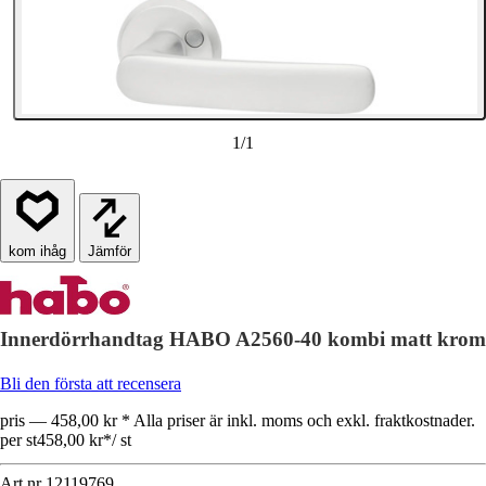
1
/
1
Jämför
Innerdörrhandtag HABO A2560-40 kombi matt krom
Bli den första att recensera
pris — 458,00 kr * Alla priser är inkl. moms och exkl. fraktkostnader.
per st
458,00 kr
*
/
st
Art.nr
12119769