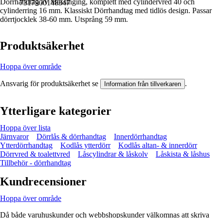
Dörrhandtag av Mässinging, komplett med cylindervred 40 och
7317900148347
cylinderring 16 mm. Klassiskt Dörrhandtag med tidlös design. Passar
dörrtjocklek 38-60 mm. Utsprång 59 mm.
Produktsäkerhet
Hoppa över område
Ansvarig för produktsäkerhet se
.
Information från tillverkaren
Ytterligare kategorier
Hoppa över lista
Järnvaror
Dörrlås & dörrhandtag
Innerdörrhandtag
Ytterdörrhandtag
Kodlås ytterdörr
Kodlås altan- & innerdörr
Dörrvred & toalettvred
Låscylindrar & låskolv
Låskista & låshus
Tillbehör - dörrhandtag
Kundrecensioner
Hoppa över område
Då både varuhuskunder och webbshopskunder välkomnas att skriva