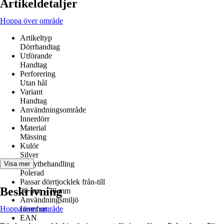
Artikeldetaljer
Hoppa över område
Artikeltyp
Dörrhandtag
Utförande
Handtag
Perforering
Utan hål
Variant
Handtag
Användningsområde
Innerdörr
Material
Mässing
Kulör
Silver
Yta/ytbehandling
Visa mer
Polerad
Passar dörrtjocklek från-till
Beskrivning
38 mm - 70 mm
Användningsmiljö
Hoppa över område
Inomhus
EAN