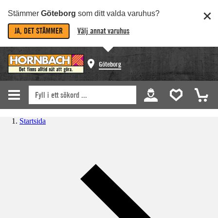
Stämmer
Göteborg
som ditt valda varuhus?
JA, DET STÄMMER
Välj annat varuhus
Göteborg
Startsida