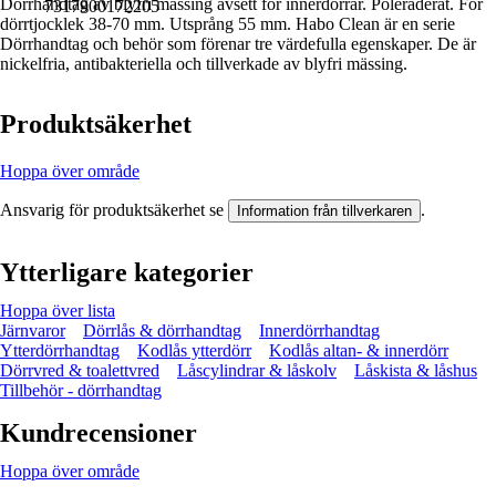
Dörrhandtag av blyfri mässing avsett för innerdörrar. Poleraderat. För
7317900172205
dörrtjocklek 38-70 mm. Utsprång 55 mm. Habo Clean är en serie
Dörrhandtag och behör som förenar tre värdefulla egenskaper. De är
nickelfria, antibakteriella och tillverkade av blyfri mässing.
Produktsäkerhet
Hoppa över område
Ansvarig för produktsäkerhet se
.
Information från tillverkaren
Ytterligare kategorier
Hoppa över lista
Järnvaror
Dörrlås & dörrhandtag
Innerdörrhandtag
Ytterdörrhandtag
Kodlås ytterdörr
Kodlås altan- & innerdörr
Dörrvred & toalettvred
Låscylindrar & låskolv
Låskista & låshus
Tillbehör - dörrhandtag
Kundrecensioner
Hoppa över område