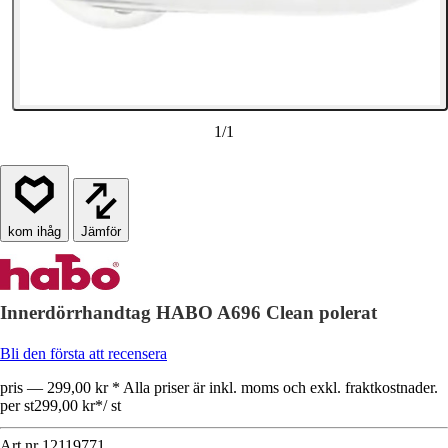
1
/
1
Jämför
Innerdörrhandtag HABO A696 Clean polerat
Bli den första att recensera
pris — 299,00 kr * Alla priser är inkl. moms och exkl. fraktkostnader.
per st
299,00 kr
*
/
st
Art.nr
12119771