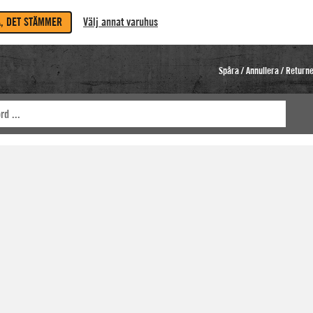
A, DET STÄMMER
Välj annat varuhus
Spåra / Annullera / Return