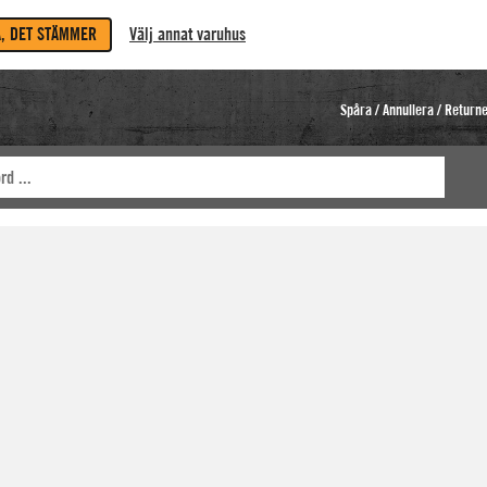
A, DET STÄMMER
Välj annat varuhus
Spåra / Annullera / Return