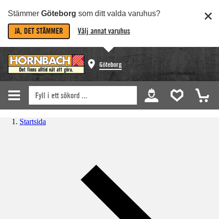
Stämmer
Göteborg
som ditt valda varuhus?
JA, DET STÄMMER
Välj annat varuhus
Göteborg
Startsida