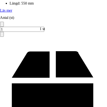
Längd
:
550 mm
Läs mer
Antal (st)
1 st