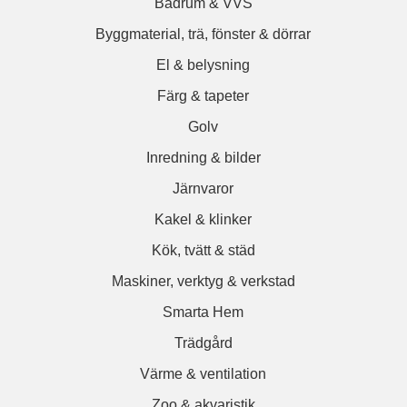
Badrum & VVS
Byggmaterial, trä, fönster & dörrar
El & belysning
Färg & tapeter
Golv
Inredning & bilder
Järnvaror
Kakel & klinker
Kök, tvätt & städ
Maskiner, verktyg & verkstad
Smarta Hem
Trädgård
Värme & ventilation
Zoo & akvaristik