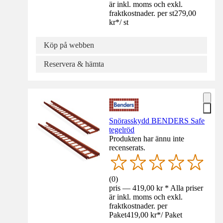
är inkl. moms och exkl.
fraktkostnader. per st
279,00
kr
*
/
st
Köp på webben
Reservera & hämta
Snörasskydd BENDERS Safe
tegelröd
Produkten har ännu inte
recenserats.
(
0
)
pris — 419,00 kr * Alla priser
är inkl. moms och exkl.
fraktkostnader. per
Paket
419,00 kr
*
/
Paket