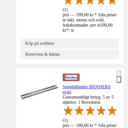
(
1
)
pris — 199,00 kr * Alla priser
är inkl. moms och exkl.
fraktkostnader. per st
199,00
kr
*
/
st
Köp på webben
Reservera & hämta
Snöglidhinder BENDERS
svart
Genomsnittligt betyg: 5 av 5
stjärnor. 1 Recension.
(
1
)
pris — 189,00 kr * Alla priser