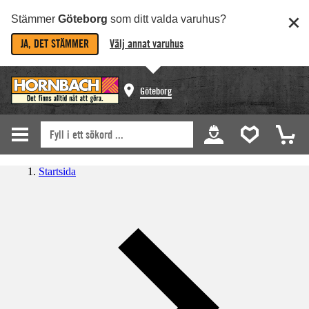
Stämmer
Göteborg
som ditt valda varuhus?
JA, DET STÄMMER
Välj annat varuhus
Göteborg
Startsida