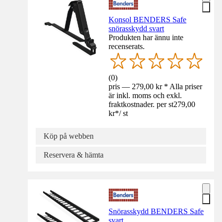
Konsol BENDERS Safe
snörasskydd svart
Produkten har ännu inte
recenserats.
(
0
)
pris — 279,00 kr * Alla priser
är inkl. moms och exkl.
fraktkostnader. per st
279,00
kr
*
/
st
Köp på webben
Reservera & hämta
Snörasskydd BENDERS Safe
svart