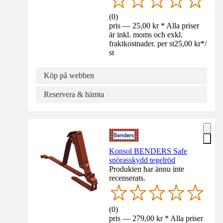
(
0
)
pris — 25,00 kr * Alla priser
är inkl. moms och exkl.
fraktkostnader. per st
25,00 kr
*
/
st
Köp på webben
Reservera & hämta
Konsol BENDERS Safe
snörasskydd tegelröd
Produkten har ännu inte
recenserats.
(
0
)
pris — 279,00 kr * Alla priser