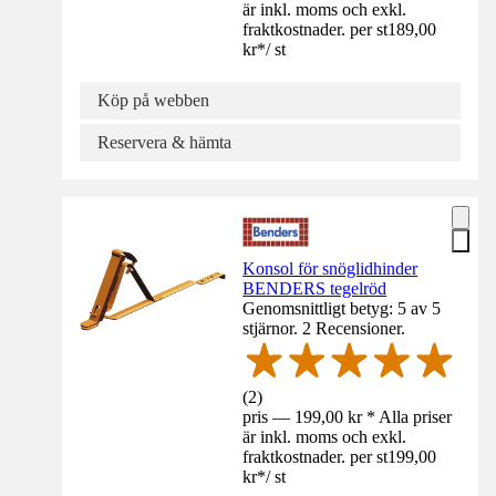
är inkl. moms och exkl.
fraktkostnader. per st
189,00
kr
*
/
st
Köp på webben
Reservera & hämta
Konsol för snöglidhinder
BENDERS tegelröd
Genomsnittligt betyg: 5 av 5
stjärnor. 2 Recensioner.
(
2
)
pris — 199,00 kr * Alla priser
är inkl. moms och exkl.
fraktkostnader. per st
199,00
kr
*
/
st