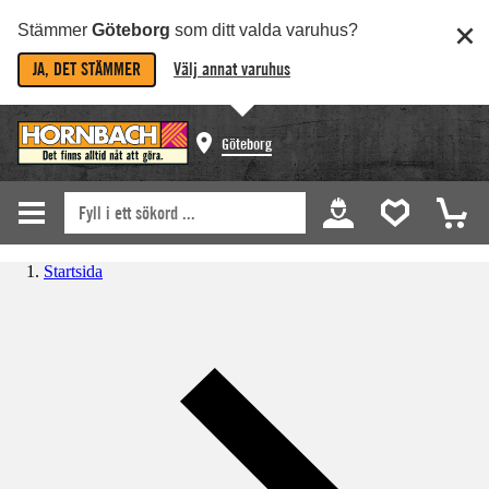
Stämmer
Göteborg
som ditt valda varuhus?
JA, DET STÄMMER
Välj annat varuhus
Göteborg
Startsida