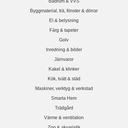
Badrum & VVS
Byggmaterial, trä, fönster & dörrar
El & belysning
Färg & tapeter
Golv
Inredning & bilder
Järnvaror
Kakel & klinker
Kök, tvätt & städ
Maskiner, verktyg & verkstad
Smarta Hem
Trädgård
Värme & ventilation
Zoo & akvaristik