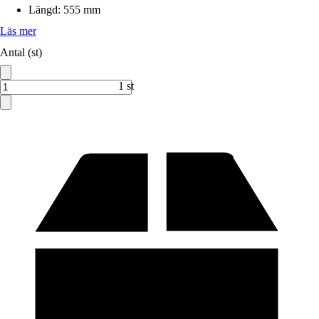
Längd
:
555 mm
Läs mer
Antal (st)
1 st