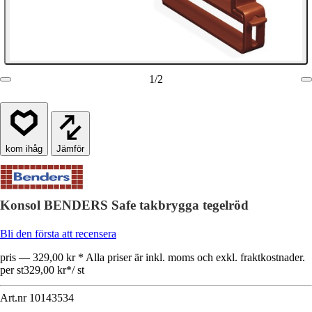
1
/
2
Jämför
Konsol BENDERS Safe takbrygga tegelröd
Bli den första att recensera
pris — 329,00 kr * Alla priser är inkl. moms och exkl. fraktkostnader.
per st
329,00 kr
*
/
st
Art.nr
10143534