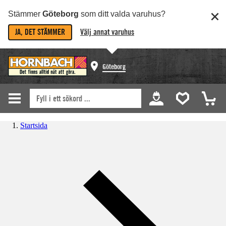
Stämmer
Göteborg
som ditt valda varuhus?
JA, DET STÄMMER
Välj annat varuhus
Göteborg
Startsida