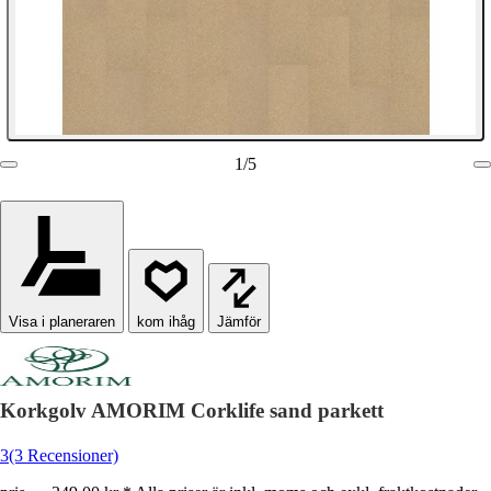
1
/
5
Visa i planeraren
Jämför
Korkgolv AMORIM Corklife sand parkett
3
(3 Recensioner)