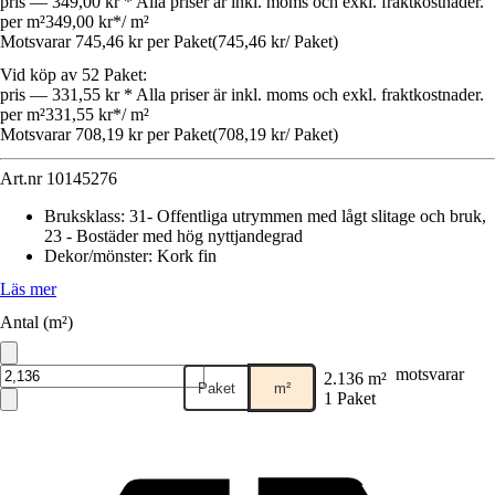
pris — 349,00 kr * Alla priser är inkl. moms och exkl. fraktkostnader.
per m²
349,00 kr
*
/
m²
Motsvarar 745,46 kr per Paket
(
745,46 kr
/
Paket
)
Vid köp av 52 Paket:
pris — 331,55 kr * Alla priser är inkl. moms och exkl. fraktkostnader.
per m²
331,55 kr
*
/
m²
Motsvarar 708,19 kr per Paket
(
708,19 kr
/
Paket
)
Art.nr
10145276
Bruksklass
:
31- Offentliga utrymmen med lågt slitage och bruk,
23 - Bostäder med hög nyttjandegrad
Dekor/mönster
:
Kork fin
Läs mer
Antal (m²)
motsvarar
2.136 m²
Paket
m²
1 Paket