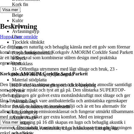
Kork fin
Färg
Visa mer
Beige
Kulör
Beskrivning
Creme
Avfasningstyp
Hoppa över område
Utan
Tjocklek slitskikt
Ge ditt hem en naturlig och behaglig känsla med ett golv som förenar
3 mm
komfort och funktionalitet. Korkgolv AMORIM Corklife Sand Parkett
Förpackningsinnehåll
är ett hållbart val som kombinerar stilren design med praktiska
8 Styck
egenskaper.
Bruksklass
31- Offentliga utrymmen med lågt slitage och bruk, 23 -
Korkgolv AMORIM Corklife Sand Parkett
Bostäder med hög nyttjandegrad
Material stödplatta
Den ljusa korkytan skapar en varm och inbjudande atmosfär samtidigt
HDF med kantförsegling och klick-koppling
som golvet är mjukt och tyst att gå på. Den slitstarka SUPERTOP-
Nyans
ytbehandlingen gör golvet extra motståndskraftigt mot slitage och ger
Ljus
lång livslängd. Tack vare antibakteriella och antistatiska egenskaper
Användning
bidrar det till en hälsosam inomhusmiljö och är ett bra alternativ för
Privata bostäder, Kommersiellt
allergiker. Golvet är emissionsklassat och fungerar utmärkt tillsammans
Läggningstyp
med golvvärme, vilket ger extra komfort. Med en integrerad
Angle-Angle
stegljudsdämpning på 16 dB skapas en lugn och behaglig akustik i
Visa mer
Egenskap
rummet. Den stabila konstruktionen och klicksystemet gör läggningen
Antibakteriell, Antistatisk, Låga emissioner, Lämplig för
enkel och effektiv.
golvvärme