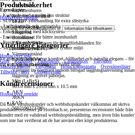
Produktsäkerhet
Golvvärme
Egenskaper
El, Vattenburen
- Korkgolv med naturlig ljus struktur
Isolering av stegljud
Hoppa över område
- SUPERTOP-ytbehandling för extra slitstyrka
16 dB
- Antibakteriella och antistatiska egenskaper
Ljudissolering
Ansvarig för produktsäkerhet se
.
Information från tillverkaren
- Enkel läggning med klicksystem
Integrerad
- Emissionsklassat för bättre inomhusluft
Brandklass
- Passar för golvvärme
Efl (uppfyller kraven för brandförhållanden för
Ytterligare kategorier
- Stegljudsdämpning 16 dB för tystare miljö
bostadsutrymmen)
Värmemotstånd
Hoppa över lista
Ett golv som kombinerar komfort, hållbarhet och naturlig elegans – för
0,074 (m²K)/W
Golv
Korkgolv
Parkettgolv
Laminatgolv
Vinylgolv
dig som vill ha en lösning som håller länge.
Läggningsanvisning
Massiva trägolv
Vinylmatta
Heltäckningsmatta
Övergångslister
Vänligen läs noggrant igenom bifogad läggningsanvisning innan
Tillbehör - golv
Golvprovbitar
läggning av golvet påbörjas.
Mått (LxBxS)
Kundrecensioner
905.0 mm x 295.0 mm x 10.5 mm
AKN
Hoppa över område
JRKN
EAN
Då både varuhuskunder och webbshopskunder välkomnas att skriva
5602190273780
produktrecensioner på Hornbach.se, presenteras recensioner både från
kunder med en validerad webbshopsbeställning, men även från kunder
som inte har verifierat att de har använt eller köpt produkterna.