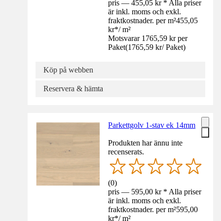
pris — 455,05 kr * Alla priser
är inkl. moms och exkl.
fraktkostnader. per m²
455,05
kr
*
/
m²
Motsvarar 1765,59 kr per
Paket
(
1765,59 kr
/
Paket
)
Köp på webben
Reservera & hämta
Parkettgolv 1-stav ek 14mm
Produkten har ännu inte
recenserats.
(
0
)
pris — 595,00 kr * Alla priser
är inkl. moms och exkl.
fraktkostnader. per m²
595,00
kr
*
/
m²