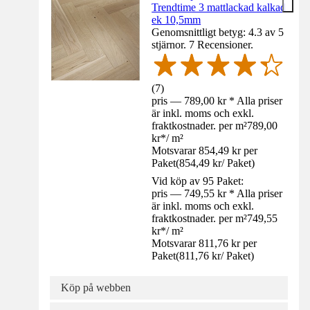
Trendtime 3 mattlackad kalkad
ek 10,5mm
Genomsnittligt betyg: 4.3 av 5
stjärnor. 7 Recensioner.
(
7
)
pris — 789,00 kr * Alla priser
är inkl. moms och exkl.
fraktkostnader. per m²
789,00
kr
*
/
m²
Motsvarar 854,49 kr per
Paket
(
854,49 kr
/
Paket
)
Vid köp av 95 Paket:
pris — 749,55 kr * Alla priser
är inkl. moms och exkl.
fraktkostnader. per m²
749,55
kr
*
/
m²
Motsvarar 811,76 kr per
Paket
(
811,76 kr
/
Paket
)
Köp på webben