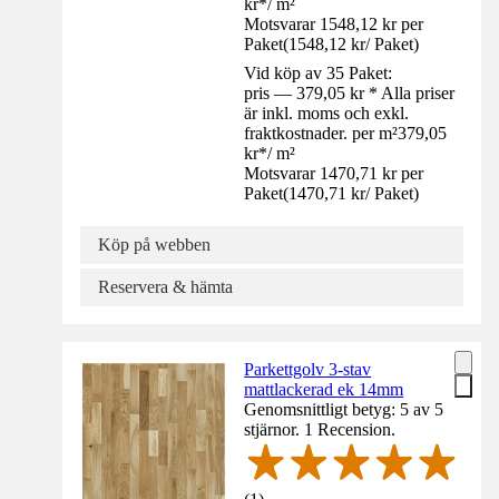
kr
*
/
m²
Motsvarar 1548,12 kr per
Paket
(
1548,12 kr
/
Paket
)
Vid köp av 35 Paket:
pris — 379,05 kr * Alla priser
är inkl. moms och exkl.
fraktkostnader. per m²
379,05
kr
*
/
m²
Motsvarar 1470,71 kr per
Paket
(
1470,71 kr
/
Paket
)
Köp på webben
Reservera & hämta
Parkettgolv 3-stav
mattlackerad ek 14mm
Genomsnittligt betyg: 5 av 5
stjärnor. 1 Recension.