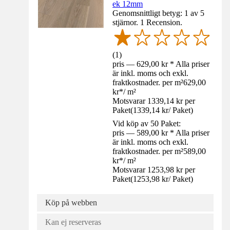
ek 12mm
Genomsnittligt betyg: 1 av 5
stjärnor. 1 Recension.
(
1
)
pris — 629,00 kr * Alla priser
är inkl. moms och exkl.
fraktkostnader. per m²
629,00
kr
*
/
m²
Motsvarar 1339,14 kr per
Paket
(
1339,14 kr
/
Paket
)
Vid köp av 50 Paket:
pris — 589,00 kr * Alla priser
är inkl. moms och exkl.
fraktkostnader. per m²
589,00
kr
*
/
m²
Motsvarar 1253,98 kr per
Paket
(
1253,98 kr
/
Paket
)
Köp på webben
Kan ej reserveras