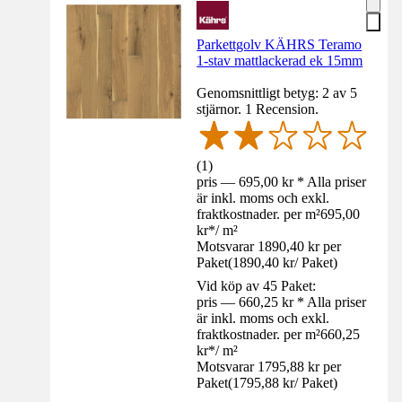
Parkettgolv KÄHRS Teramo
1-stav mattlackerad ek 15mm
Genomsnittligt betyg: 2 av 5
stjärnor. 1 Recension.
(
1
)
pris — 695,00 kr * Alla priser
är inkl. moms och exkl.
fraktkostnader. per m²
695,00
kr
*
/
m²
Motsvarar 1890,40 kr per
Paket
(
1890,40 kr
/
Paket
)
Vid köp av 45 Paket:
pris — 660,25 kr * Alla priser
är inkl. moms och exkl.
fraktkostnader. per m²
660,25
kr
*
/
m²
Motsvarar 1795,88 kr per
Paket
(
1795,88 kr
/
Paket
)