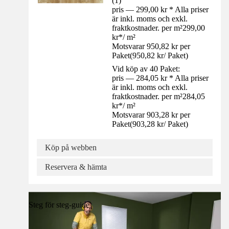
(
1
)
pris — 299,00 kr * Alla priser
är inkl. moms och exkl.
fraktkostnader. per m²
299,00
kr
*
/
m²
Motsvarar 950,82 kr per
Paket
(
950,82 kr
/
Paket
)
Vid köp av 40 Paket:
pris — 284,05 kr * Alla priser
är inkl. moms och exkl.
fraktkostnader. per m²
284,05
kr
*
/
m²
Motsvarar 903,28 kr per
Paket
(
903,28 kr
/
Paket
)
Köp på webben
Reservera & hämta
Steg för steg-guide