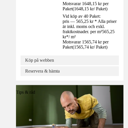
Motsvarar 1648,15 kr per
Paket
(
1648,15 kr
/
Paket
)
Vid köp av 40 Paket:
pris — 565,25 kr * Alla priser
är inkl. moms och exkl.
fraktkostnader. per m²
565,25
kr
*
/
m²
Motsvarar 1565,74 kr per
Paket
(
1565,74 kr
/
Paket
)
Köp på webben
Reservera & hämta
Tips & råd