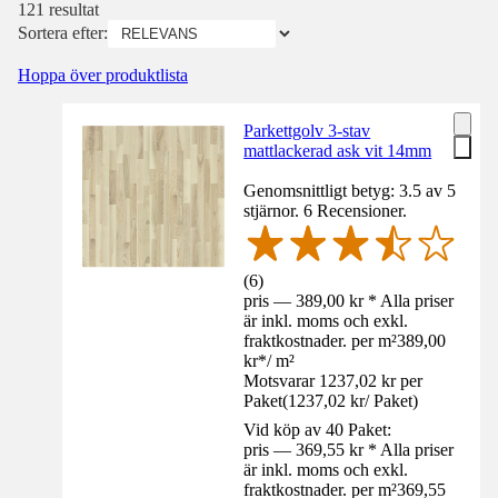
121 resultat
Sortera efter:
Hoppa över produktlista
Parkettgolv 3-stav
mattlackerad ask vit 14mm
Genomsnittligt betyg: 3.5 av 5
stjärnor. 6 Recensioner.
(
6
)
pris — 389,00 kr * Alla priser
är inkl. moms och exkl.
fraktkostnader. per m²
389,00
kr
*
/
m²
Motsvarar 1237,02 kr per
Paket
(
1237,02 kr
/
Paket
)
Vid köp av 40 Paket:
pris — 369,55 kr * Alla priser
är inkl. moms och exkl.
fraktkostnader. per m²
369,55