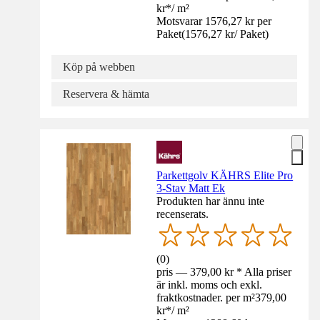
kr
*
/
m²
Motsvarar 1576,27 kr per
Paket
(
1576,27 kr
/
Paket
)
Köp på webben
Reservera & hämta
Parkettgolv KÄHRS Elite Pro
3-Stav Matt Ek
Produkten har ännu inte
recenserats.
(
0
)
pris — 379,00 kr * Alla priser
är inkl. moms och exkl.
fraktkostnader. per m²
379,00
kr
*
/
m²