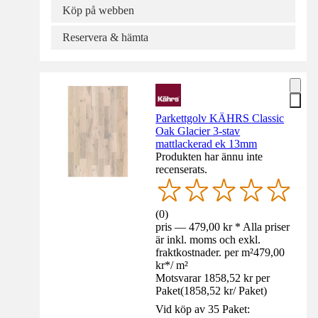
Köp på webben
Reservera & hämta
Parkettgolv KÄHRS Classic
Oak Glacier 3-stav
mattlackerad ek 13mm
Produkten har ännu inte
recenserats.
(
0
)
pris — 479,00 kr * Alla priser
är inkl. moms och exkl.
fraktkostnader. per m²
479,00
kr
*
/
m²
Motsvarar 1858,52 kr per
Paket
(
1858,52 kr
/
Paket
)
Vid köp av 35 Paket: