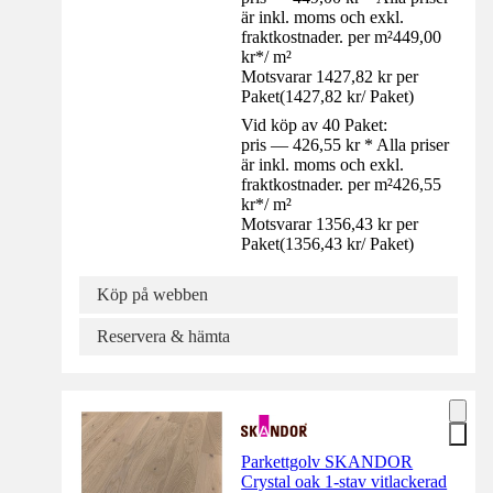
är inkl. moms och exkl.
fraktkostnader. per m²
449,00
kr
*
/
m²
Motsvarar 1427,82 kr per
Paket
(
1427,82 kr
/
Paket
)
Vid köp av 40 Paket:
pris — 426,55 kr * Alla priser
är inkl. moms och exkl.
fraktkostnader. per m²
426,55
kr
*
/
m²
Motsvarar 1356,43 kr per
Paket
(
1356,43 kr
/
Paket
)
Köp på webben
Reservera & hämta
Parkettgolv SKANDOR
Crystal oak 1-stav vitlackerad