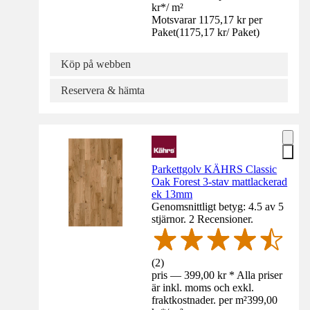
kr
*
/
m²
Motsvarar 1175,17 kr per
Paket
(
1175,17 kr
/
Paket
)
Köp på webben
Reservera & hämta
Parkettgolv KÄHRS Classic
Oak Forest 3-stav mattlackerad
ek 13mm
Genomsnittligt betyg: 4.5 av 5
stjärnor. 2 Recensioner.
(
2
)
pris — 399,00 kr * Alla priser
är inkl. moms och exkl.
fraktkostnader. per m²
399,00