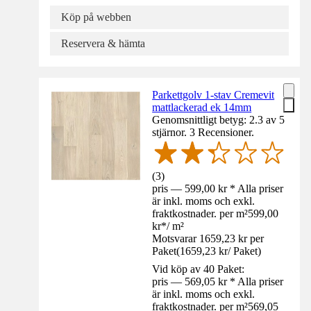
Köp på webben
Reservera & hämta
Parkettgolv 1-stav Cremevit
mattlackerad ek 14mm
Genomsnittligt betyg: 2.3 av 5
stjärnor. 3 Recensioner.
(
3
)
pris — 599,00 kr * Alla priser
är inkl. moms och exkl.
fraktkostnader. per m²
599,00
kr
*
/
m²
Motsvarar 1659,23 kr per
Paket
(
1659,23 kr
/
Paket
)
Vid köp av 40 Paket:
pris — 569,05 kr * Alla priser
är inkl. moms och exkl.
fraktkostnader. per m²
569,05