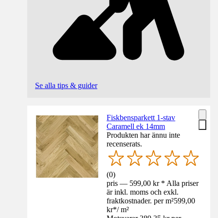
Se alla tips & guider
Fiskbensparkett 1-stav
Caramell ek 14mm
Produkten har ännu inte
recenserats.
(
0
)
pris — 599,00 kr * Alla priser
är inkl. moms och exkl.
fraktkostnader. per m²
599,00
kr
*
/
m²