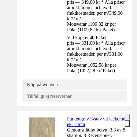
pris — 349,00 kr * Alla priser
är inkl. moms och exkl.
fraktkostnader. per m²
349,00
kr
*
/
m²
Motsvarar 1109,82 kr per
Paket
(
1109,82 kr
/
Paket
)
Vid köp av 40 Paket:
pris — 331,00 kr * Alla priser
är inkl. moms och exkl.
fraktkostnader. per m²
331,00
kr
*
/
m²
Motsvarar 1052,58 kr per
Paket
(
1052,58 kr
/
Paket
)
Köp på webben
Tillfälligt ej reserverbar
Parkettgolv 3-stav vit lackerad
ek 14mm
Genomsnittligt betyg: 3.3 av 5
stjärnor. 8 Recensioner.