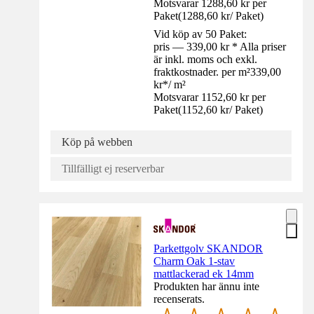
Motsvarar 1288,60 kr per
Paket
(
1288,60 kr
/
Paket
)
Vid köp av 50 Paket:
pris — 339,00 kr * Alla priser
är inkl. moms och exkl.
fraktkostnader. per m²
339,00
kr
*
/
m²
Motsvarar 1152,60 kr per
Paket
(
1152,60 kr
/
Paket
)
Köp på webben
Tillfälligt ej reserverbar
Parkettgolv SKANDOR
Charm Oak 1-stav
mattlackerad ek 14mm
Produkten har ännu inte
recenserats.