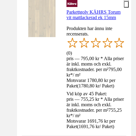
Parkettgolv KÄHRS Torum
vit mattlackerad ek 15mm
Produkten har ännu inte
recenserats.
(
0
)
pris — 795,00 kr * Alla priser
är inkl. moms och exkl.
fraktkostnader. per m²
795,00
kr
*
/
m²
Motsvarar 1780,80 kr per
Paket
(
1780,80 kr
/
Paket
)
Vid köp av 45 Paket:
pris — 755,25 kr * Alla priser
är inkl. moms och exkl.
fraktkostnader. per m²
755,25
kr
*
/
m²
Motsvarar 1691,76 kr per
Paket
(
1691,76 kr
/
Paket
)