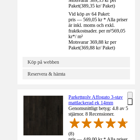
Motsvarar 389,35 kr per
Paket
(
389,35 kr
/
Paket
)
Vid köp av 64 Paket:
pris — 569,05 kr * Alla priser
är inkl. moms och exkl.
fraktkostnader. per m²
569,05
kr
*
/
m²
Motsvarar 369,88 kr per
Paket
(
369,88 kr
/
Paket
)
Köp på webben
Reservera & hämta
Parkettgolv Affogato 3-stav
mattlackerad ek 14mm
Genomsnittligt betyg: 4.8 av 5
stjärnor. 8 Recensioner.
(
8
)
pris — 449,00 kr * Alla priser