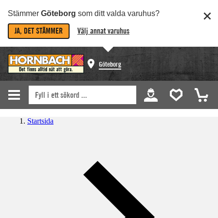
Stämmer
Göteborg
som ditt valda varuhus?
JA, DET STÄMMER
Välj annat varuhus
Göteborg
Startsida