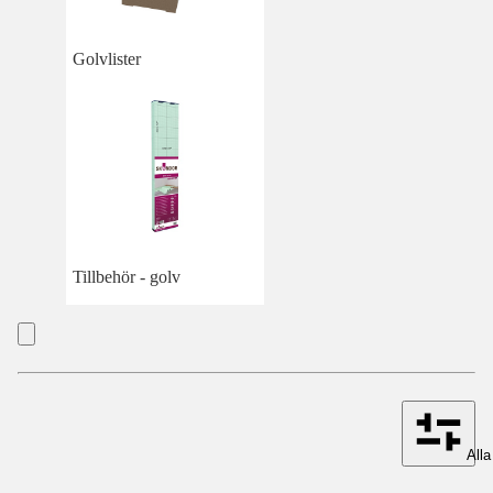
Golvlister
Tillbehör - golv
Alla 