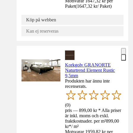
Motsvarar 1647,32 kr per
Paket
(
1647,32 kr
/
Paket
)
Köp på webben
Kan ej reserveras
Korkgolv GRANORTE
Naturtrend Element Rustic
9,5mm
Produkten har ännu inte
recenserats.
(
0
)
pris — 899,00 kr * Alla priser
är inkl. moms och exkl.
fraktkostnader. per m²
899,00
kr
*
/
m²
Motsvarar 1959,82 kr per