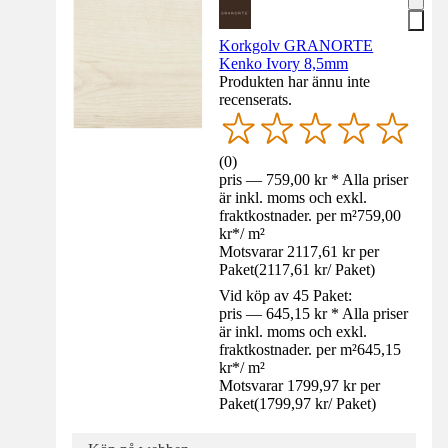
Korkgolv GRANORTE
Kenko Ivory 8,5mm
Produkten har ännu inte
recenserats.
(
0
)
pris — 759,00 kr * Alla priser
är inkl. moms och exkl.
fraktkostnader. per m²
759,00
kr
*
/
m²
Motsvarar 2117,61 kr per
Paket
(
2117,61 kr
/
Paket
)
Vid köp av 45 Paket:
pris — 645,15 kr * Alla priser
är inkl. moms och exkl.
fraktkostnader. per m²
645,15
kr
*
/
m²
Motsvarar 1799,97 kr per
Paket
(
1799,97 kr
/
Paket
)