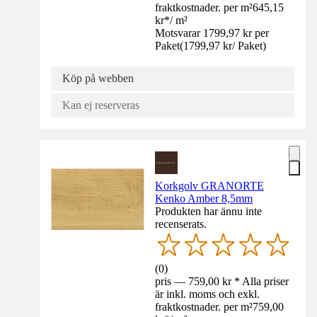
fraktkostnader. per m²
645,15
kr
*
/
m²
Motsvarar 1799,97 kr per
Paket
(
1799,97 kr
/
Paket
)
Köp på webben
Kan ej reserveras
Korkgolv GRANORTE
Kenko Amber 8,5mm
Produkten har ännu inte
recenserats.
(
0
)
pris — 759,00 kr * Alla priser
är inkl. moms och exkl.
fraktkostnader. per m²
759,00