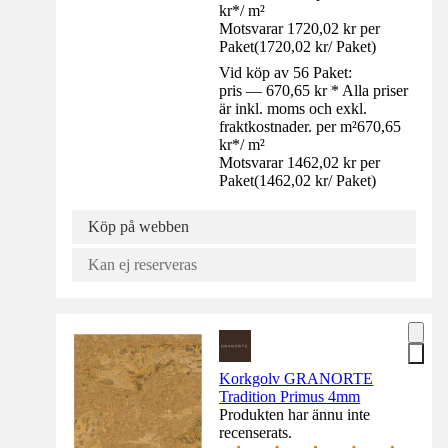
kr
*
/
m²
Motsvarar 1720,02 kr per
Paket
(
1720,02 kr
/
Paket
)
Vid köp av 56 Paket:
pris — 670,65 kr * Alla priser
är inkl. moms och exkl.
fraktkostnader. per m²
670,65
kr
*
/
m²
Motsvarar 1462,02 kr per
Paket
(
1462,02 kr
/
Paket
)
Köp på webben
Kan ej reserveras
Korkgolv GRANORTE
Tradition Primus 4mm
Produkten har ännu inte
recenserats.