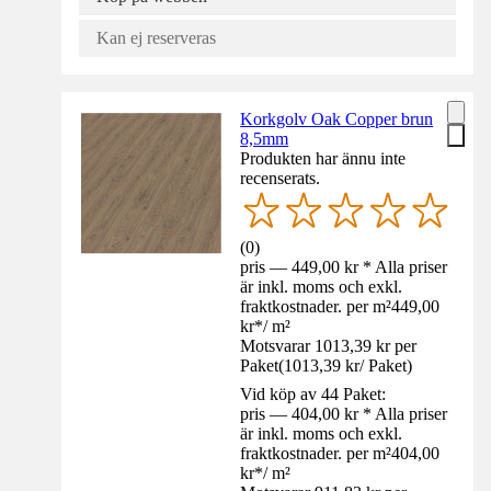
Kan ej reserveras
Korkgolv Oak Copper brun
8,5mm
Produkten har ännu inte
recenserats.
(
0
)
pris — 449,00 kr * Alla priser
är inkl. moms och exkl.
fraktkostnader. per m²
449,00
kr
*
/
m²
Motsvarar 1013,39 kr per
Paket
(
1013,39 kr
/
Paket
)
Vid köp av 44 Paket:
pris — 404,00 kr * Alla priser
är inkl. moms och exkl.
fraktkostnader. per m²
404,00
kr
*
/
m²