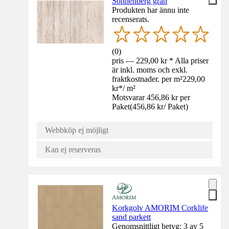
Sonnenberg gran
Produkten har ännu inte
recenserats.
(
0
)
pris — 229,00 kr * Alla priser
är inkl. moms och exkl.
fraktkostnader. per m²
229,00
kr
*
/
m²
Motsvarar 456,86 kr per
Paket
(
456,86 kr
/
Paket
)
Webbköp ej möjligt
Kan ej reserveras
Korkgolv AMORIM Corklife
sand parkett
Genomsnittligt betyg: 3 av 5