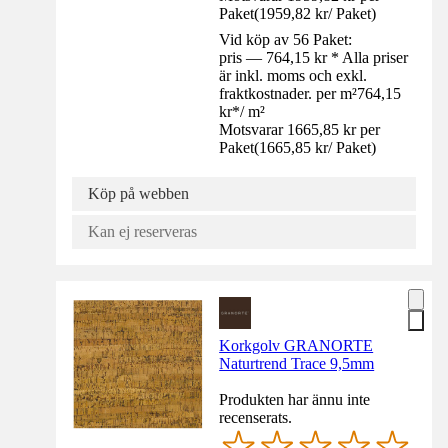
Paket
(
1959,82 kr
/
Paket
)
Vid köp av 56 Paket:
pris — 764,15 kr * Alla priser
är inkl. moms och exkl.
fraktkostnader. per m²
764,15
kr
*
/
m²
Motsvarar 1665,85 kr per
Paket
(
1665,85 kr
/
Paket
)
Köp på webben
Kan ej reserveras
Korkgolv GRANORTE
Naturtrend Trace 9,5mm
Produkten har ännu inte
recenserats.