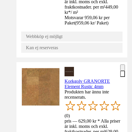
är inkl. moms och exkl.
fraktkostnader. per m²
449,00
kr
*
/
m²
Motsvarar 959,06 kr per
Paket
(
959,06 kr
/
Paket
)
Webbköp ej möjligt
Kan ej reserveras
Korkgolv GRANORTE
Element Rustic 4mm
Produkten har ännu inte
recenserats.
(
0
)
pris — 629,00 kr * Alla priser
är inkl. moms och exkl.
fraktkostnader. per m²
629,00