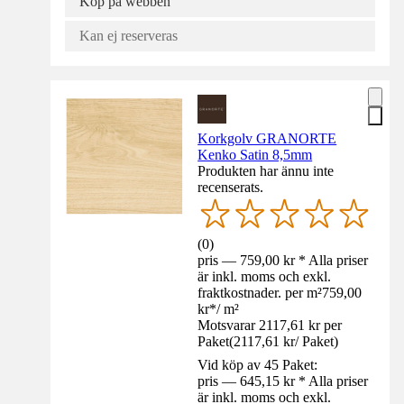
Köp på webben
Kan ej reserveras
Korkgolv GRANORTE
Kenko Satin 8,5mm
Produkten har ännu inte
recenserats.
(
0
)
pris — 759,00 kr * Alla priser
är inkl. moms och exkl.
fraktkostnader. per m²
759,00
kr
*
/
m²
Motsvarar 2117,61 kr per
Paket
(
2117,61 kr
/
Paket
)
Vid köp av 45 Paket:
pris — 645,15 kr * Alla priser
är inkl. moms och exkl.