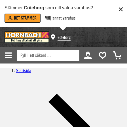
Stämmer
Göteborg
som ditt valda varuhus?
JA, DET STÄMMER
Välj annat varuhus
Göteborg
Startsida