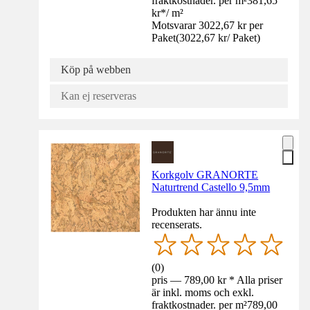
fraktkostnader. per m²
381,65
kr
*
/
m²
Motsvarar 3022,67 kr per
Paket
(
3022,67 kr
/
Paket
)
Köp på webben
Kan ej reserveras
Korkgolv GRANORTE
Naturtrend Castello 9,5mm
Produkten har ännu inte
recenserats.
(
0
)
pris — 789,00 kr * Alla priser
är inkl. moms och exkl.
fraktkostnader. per m²
789,00