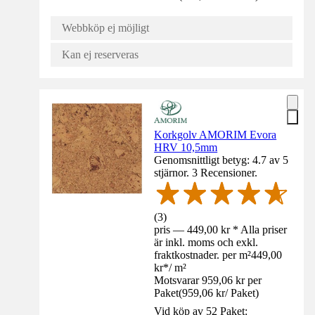
Webbköp ej möjligt
Kan ej reserveras
Korkgolv AMORIM Evora
HRV 10,5mm
Genomsnittligt betyg: 4.7 av 5
stjärnor. 3 Recensioner.
(
3
)
pris — 449,00 kr * Alla priser
är inkl. moms och exkl.
fraktkostnader. per m²
449,00
kr
*
/
m²
Motsvarar 959,06 kr per
Paket
(
959,06 kr
/
Paket
)
Vid köp av 52 Paket: