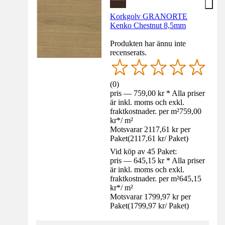
Korkgolv GRANORTE
Kenko Chestnut 8,5mm
Produkten har ännu inte
recenserats.
(
0
)
pris — 759,00 kr * Alla priser
är inkl. moms och exkl.
fraktkostnader. per m²
759,00
kr
*
/
m²
Motsvarar 2117,61 kr per
Paket
(
2117,61 kr
/
Paket
)
Vid köp av 45 Paket:
pris — 645,15 kr * Alla priser
är inkl. moms och exkl.
fraktkostnader. per m²
645,15
kr
*
/
m²
Motsvarar 1799,97 kr per
Paket
(
1799,97 kr
/
Paket
)