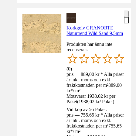
Korkgolv GRANORTE
Naturtrend Wild Sand 9,5mm
Produkten har ännu inte
recenserats.
(
0
)
pris — 889,00 kr * Alla priser
är inkl. moms och exkl.
fraktkostnader. per m²
889,00
kr
*
/
m²
Motsvarar 1938,02 kr per
Paket
(
1938,02 kr
/
Paket
)
Vid köp av 56 Paket:
pris — 755,65 kr * Alla priser
är inkl. moms och exkl.
fraktkostnader. per m²
755,65
kr
*
/
m²