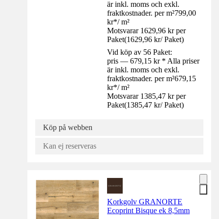
är inkl. moms och exkl.
fraktkostnader. per m²
799,00
kr
*
/
m²
Motsvarar 1629,96 kr per
Paket
(
1629,96 kr
/
Paket
)
Vid köp av 56 Paket:
pris — 679,15 kr * Alla priser
är inkl. moms och exkl.
fraktkostnader. per m²
679,15
kr
*
/
m²
Motsvarar 1385,47 kr per
Paket
(
1385,47 kr
/
Paket
)
Köp på webben
Kan ej reserveras
Korkgolv GRANORTE
Ecoprint Bisque ek 8,5mm