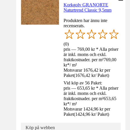
Korkgolv GRANORTE
Naturtrend Classic 9,5mm
Produkten har ännu inte
recenserats.
(
0
)
pris — 769,00 kr * Alla priser
är inkl. moms och exkl.
fraktkostnader. per m²
769,00
kr
*
/
m²
Motsvarar 1676,42 kr per
Paket
(
1676,42 kr
/
Paket
)
Vid köp av 56 Paket:
pris — 653,65 kr * Alla priser
är inkl. moms och exkl.
fraktkostnader. per m²
653,65
kr
*
/
m²
Motsvarar 1424,96 kr per
Paket
(
1424,96 kr
/
Paket
)
Köp på webben