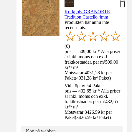
Korkgolv GRANORTE
Tradition Castello 4mm
Produkten har ännu inte
recenserats.
(
0
)
pris — 509,00 kr * Alla priser
är inkl. moms och exkl.
fraktkostnader. per m²
509,00
kr
*
/
m²
Motsvarar 4031,28 kr per
Paket
(
4031,28 kr
/
Paket
)
Vid köp av 54 Paket:
pris — 432,65 kr * Alla priser
är inkl. moms och exkl.
fraktkostnader. per m²
432,65
kr
*
/
m²
Motsvarar 3426,59 kr per
Paket
(
3426,59 kr
/
Paket
)
Köp på webben