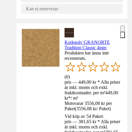
Kan ej reserveras
Korkgolv GRANORTE
Tradition Classic 4mm
Produkten har ännu inte
recenserats.
(
0
)
pris — 449,00 kr * Alla priser
är inkl. moms och exkl.
fraktkostnader. per m²
449,00
kr
*
/
m²
Motsvarar 3556,08 kr per
Paket
(
3556,08 kr
/
Paket
)
Vid köp av 54 Paket:
pris — 381,65 kr * Alla priser
är inkl. moms och exkl.