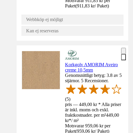
Motsvarar 911,83 kr per
Paket
(
911,83 kr
/
Paket
)
Webbköp ej möjligt
Kan ej reserveras
Korkgolv AMORIM Aveiro
creme 10,5mm
Genomsnittligt betyg: 3.8 av 5
stjärnor. 5 Recensioner.
(
5
)
pris — 449,00 kr * Alla priser
är inkl. moms och exkl.
fraktkostnader. per m²
449,00
kr
*
/
m²
Motsvarar 959,06 kr per
Paket
(
959,06 kr
/
Paket
)