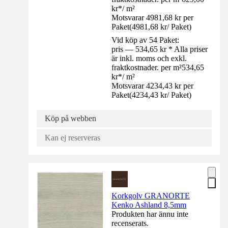
kr
*
/
m²
Motsvarar 4981,68 kr per
Paket
(
4981,68 kr
/
Paket
)
Vid köp av 54 Paket:
pris — 534,65 kr * Alla priser
är inkl. moms och exkl.
fraktkostnader. per m²
534,65
kr
*
/
m²
Motsvarar 4234,43 kr per
Paket
(
4234,43 kr
/
Paket
)
Köp på webben
Kan ej reserveras
Korkgolv GRANORTE
Kenko Ashland 8,5mm
Produkten har ännu inte
recenserats.