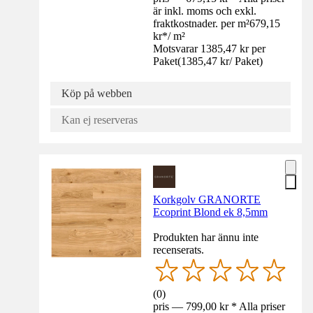
är inkl. moms och exkl.
fraktkostnader. per m²
679,15
kr
*
/
m²
Motsvarar 1385,47 kr per
Paket
(
1385,47 kr
/
Paket
)
Köp på webben
Kan ej reserveras
Korkgolv GRANORTE
Ecoprint Blond ek 8,5mm
Produkten har ännu inte
recenserats.
(
0
)
pris — 799,00 kr * Alla priser