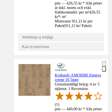
pris — 426,55 kr * Alla priser
är inkl. moms och exkl.
fraktkostnader. per m²
426,55
kr
*
/
m²
Motsvarar 911,11 kr per
Paket
(
911,11 kr
/
Paket
)
Webbköp ej möjligt
Kan ej reserveras
Korkgolv AMORIM Algarve
creme 10,5mm
Genomsnittligt betyg: 4 av 5
stjärnor. 1 Recension.
(
1
)
pris — 449,00 kr * Alla priser