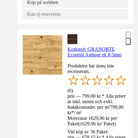
Köp på webben
Kan ej reserveras
Korkgolv GRANORTE
Ecoprint Antique ek 8,5mm
Produkten har ännu inte
recenserats.
(
0
)
pris — 799,00 kr * Alla priser
är inkl. moms och exkl.
fraktkostnader. per m²
799,00
kr
*
/
m²
Motsvarar 1629,96 kr per
Paket
(
1629,96 kr
/
Paket
)
Vid köp av 56 Paket:
pris — 679,15 kr * Alla priser