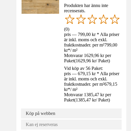
Produkten har ännu inte
recenserats.
(
0
)
pris — 799,00 kr * Alla priser
är inkl. moms och exkl.
fraktkostnader. per m²
799,00
kr
*
/
m²
Motsvarar 1629,96 kr per
Paket
(
1629,96 kr
/
Paket
)
Vid köp av 56 Paket:
pris — 679,15 kr * Alla priser
är inkl. moms och exkl.
fraktkostnader. per m²
679,15
kr
*
/
m²
Motsvarar 1385,47 kr per
Paket
(
1385,47 kr
/
Paket
)
Köp på webben
Kan ej reserveras