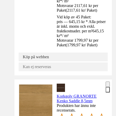
kr
*
/
m²
Motsvarar 2117,61 kr per
Paket
(
2117,61 kr
/
Paket
)
Vid köp av 45 Paket:
pris — 645,15 kr * Alla priser
är inkl. moms och exkl.
fraktkostnader. per m²
645,15
kr
*
/
m²
Motsvarar 1799,97 kr per
Paket
(
1799,97 kr
/
Paket
)
Köp på webben
Kan ej reserveras
Korkgolv GRANORTE
Kenko Saddle 8,5mm
Produkten har ännu inte
recenserats.