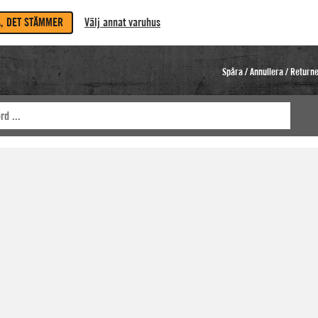
A, DET STÄMMER
Välj annat varuhus
Spåra / Annullera / Return