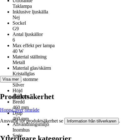
Utförande
Taklampa
Inklusive ljuskälla
Nej
Sockel
G9
Antal ljuskällor
6
Max effekt per lampa
40 W
Material ställning
Metall
Material glas/skärm
Kristallglas
Färg stomme
Visa mer
Silver
Höjd
Produktsäkerhet
160 mm
Bredd
460 mm
Hoppa över område
Djup
460 mm
Ansvarig för produktsäkerhet se
.
Information från tillverkaren
Användningsmiljö
Inomhus
Serie
Ytterligare kategorier