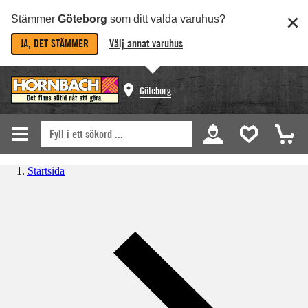
Stämmer
Göteborg
som ditt valda varuhus?
JA, DET STÄMMER
Välj annat varuhus
Göteborg
Startsida