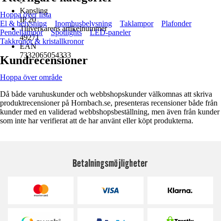
-
Kapsling
Hoppa över lista
IP 20
El & belysning
Inomhusbelysning
Taklampor
Plafonder
Tillverkarens artikelnummer
Pendellampor
Spotlights
LED-paneler
49271
Takkronor & kristallkronor
EAN
7332065054333
Kundrecensioner
Hoppa över område
Då både varuhuskunder och webbshopskunder välkomnas att skriva
produktrecensioner på Hornbach.se, presenteras recensioner både från
kunder med en validerad webbshopsbeställning, men även från kunder
som inte har verifierat att de har använt eller köpt produkterna.
Betalningsmöjligheter