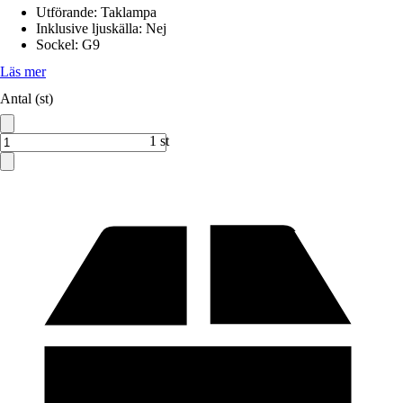
Utförande
:
Taklampa
Inklusive ljuskälla
:
Nej
Sockel
:
G9
Läs mer
Antal (st)
1 st