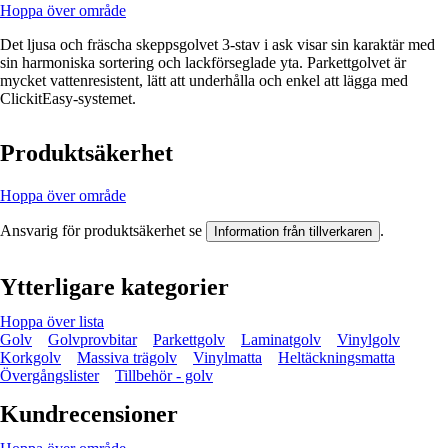
Hoppa över område
Det ljusa och fräscha skeppsgolvet 3-stav i ask visar sin karaktär med
sin harmoniska sortering och lackförseglade yta. Parkettgolvet är
mycket vattenresistent, lätt att underhålla och enkel att lägga med
ClickitEasy-systemet.
Produktsäkerhet
Hoppa över område
Ansvarig för produktsäkerhet se
.
Information från tillverkaren
Ytterligare kategorier
Hoppa över lista
Golv
Golvprovbitar
Parkettgolv
Laminatgolv
Vinylgolv
Korkgolv
Massiva trägolv
Vinylmatta
Heltäckningsmatta
Övergångslister
Tillbehör - golv
Kundrecensioner