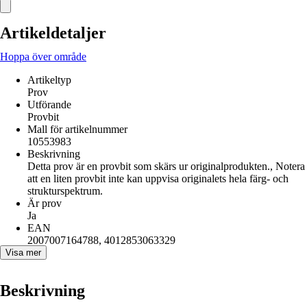
Artikeldetaljer
Hoppa över område
Artikeltyp
Prov
Utförande
Provbit
Mall för artikelnummer
10553983
Beskrivning
Detta prov är en provbit som skärs ur originalprodukten., Notera
att en liten provbit inte kan uppvisa originalets hela färg- och
strukturspektrum.
Är prov
Ja
EAN
2007007164788, 4012853063329
Visa mer
Beskrivning