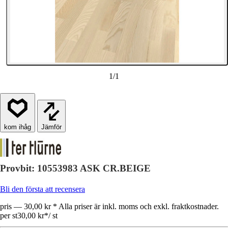
1
/
1
Jämför
Provbit: 10553983 ASK CR.BEIGE
Bli den första att recensera
pris — 30,00 kr * Alla priser är inkl. moms och exkl. fraktkostnader.
per st
30,00 kr
*
/
st