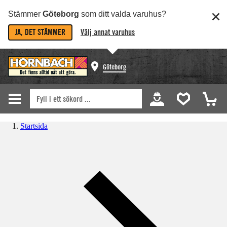
Stämmer
Göteborg
som ditt valda varuhus?
JA, DET STÄMMER
Välj annat varuhus
Göteborg
Startsida