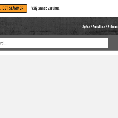
A, DET STÄMMER
Välj annat varuhus
Spåra / Annullera / Return