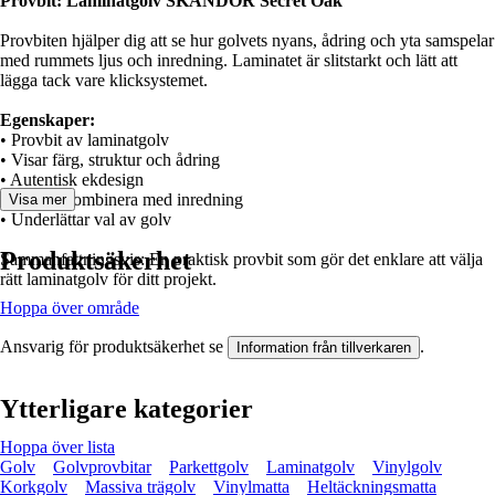
Provbit: Laminatgolv SKANDOR Secret Oak
Provbiten hjälper dig att se hur golvets nyans, ådring och yta samspelar
med rummets ljus och inredning. Laminatet är slitstarkt och lätt att
lägga tack vare klicksystemet.
Egenskaper:
• Provbit av laminatgolv
• Visar färg, struktur och ådring
• Autentisk ekdesign
• Lätt att kombinera med inredning
Visa mer
• Underlättar val av golv
Produktsäkerhet
Sammanfattningsvis: En praktisk provbit som gör det enklare att välja
rätt laminatgolv för ditt projekt.
Hoppa över område
Ansvarig för produktsäkerhet se
.
Information från tillverkaren
Ytterligare kategorier
Hoppa över lista
Golv
Golvprovbitar
Parkettgolv
Laminatgolv
Vinylgolv
Korkgolv
Massiva trägolv
Vinylmatta
Heltäckningsmatta