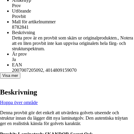
Artikeltyp
Prov
Utförande
Provbit
Mall för artikelnummer
8782841
Beskrivning
Detta prov är en provbit som skärs ur originalprodukten., Notera
att en liten provbit inte kan uppvisa originalets hela färg- och
strukturspektrum.
Är prov
Ja
EAN
2007007205092, 4014809159070
Visa mer
Beskrivning
Hoppa över område
Denna provbit gör det enkelt att utvärdera golvets utseende och
struktur innan du lägger ditt nya laminatgolv. Den autentiska träytan
ger en realistisk känsla för golvets karaktär.