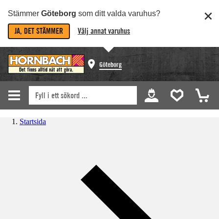
Stämmer
Göteborg
som ditt valda varuhus?
JA, DET STÄMMER
Välj annat varuhus
Göteborg
Startsida