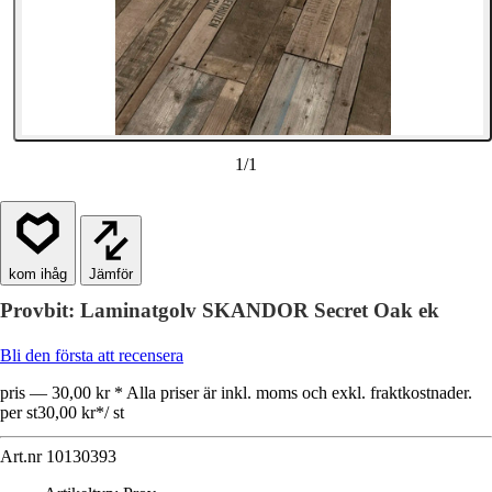
1
/
1
Jämför
Provbit: Laminatgolv SKANDOR Secret Oak ek
Bli den första att recensera
pris — 30,00 kr * Alla priser är inkl. moms och exkl. fraktkostnader.
per st
30,00 kr
*
/
st
Art.nr
10130393