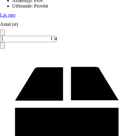
Artikeltyp
:
Prov
Utförande
:
Provbit
Läs mer
Antal (st)
1 st