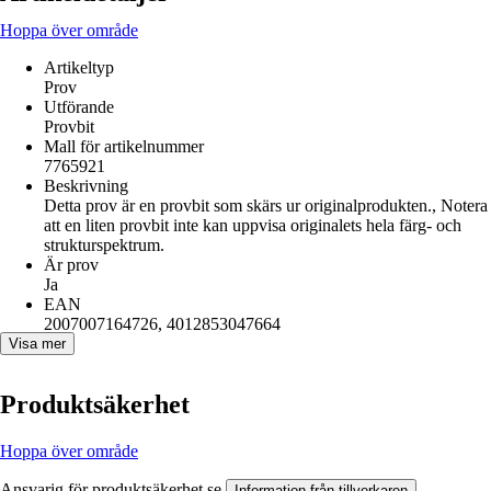
Hoppa över område
Artikeltyp
Prov
Utförande
Provbit
Mall för artikelnummer
7765921
Beskrivning
Detta prov är en provbit som skärs ur originalprodukten., Notera
att en liten provbit inte kan uppvisa originalets hela färg- och
strukturspektrum.
Är prov
Ja
EAN
2007007164726, 4012853047664
Visa mer
Produktsäkerhet
Hoppa över område
Ansvarig för produktsäkerhet se
.
Information från tillverkaren