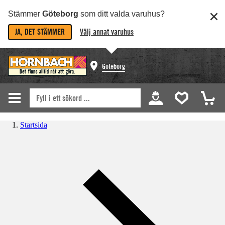
Stämmer
Göteborg
som ditt valda varuhus?
JA, DET STÄMMER
Välj annat varuhus
Göteborg
Startsida