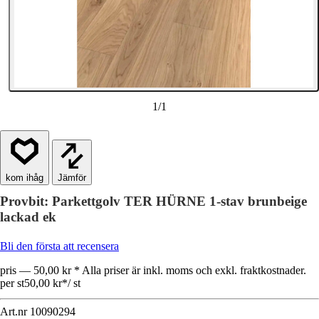
1
/
1
Jämför
Provbit: Parkettgolv TER HÜRNE 1-stav brunbeige
lackad ek
Bli den första att recensera
pris — 50,00 kr * Alla priser är inkl. moms och exkl. fraktkostnader.
per st
50,00 kr
*
/
st
Art.nr
10090294