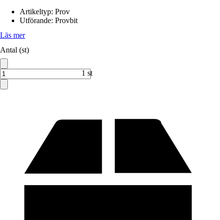
Artikeltyp
:
Prov
Utförande
:
Provbit
Läs mer
Antal (st)
1 st