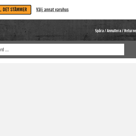
A, DET STÄMMER
Välj annat varuhus
Spåra / Annullera / Return