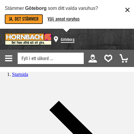
Stämmer
Göteborg
som ditt valda varuhus?
JA, DET STÄMMER
Välj annat varuhus
Göteborg
Startsida