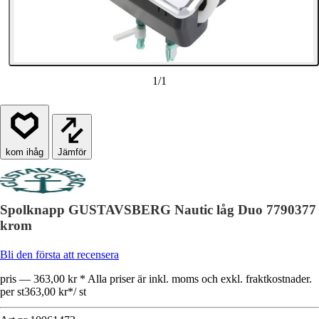
1
/
1
Jämför
Spolknapp GUSTAVSBERG Nautic låg Duo 7790377
krom
Bli den första att recensera
pris — 363,00 kr * Alla priser är inkl. moms och exkl. fraktkostnader.
per st
363,00 kr
*
/
st