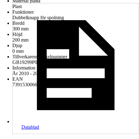
Material platta
Plast
Funktioner
Dubbelknapp för spolning
Bredd
300 mm
Höjd
200 mm
Djup
0 mm
Tillverkarens artikelnummer
GB19299P0210
Information
År 2010 - 2017
EAN
7391530066707
Datablad