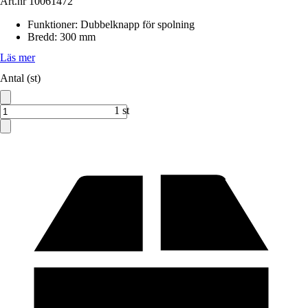
Art.nr
10061472
Funktioner
:
Dubbelknapp för spolning
Bredd
:
300 mm
Läs mer
Antal (st)
1 st