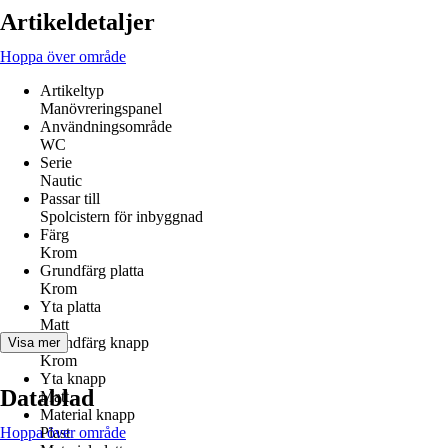
Artikeldetaljer
Hoppa över område
Artikeltyp
Manövreringspanel
Användningsområde
WC
Serie
Nautic
Passar till
Spolcistern för inbyggnad
Färg
Krom
Grundfärg platta
Krom
Yta platta
Matt
Grundfärg knapp
Visa mer
Krom
Yta knapp
Datablad
Matt
Material knapp
Hoppa över område
Plast