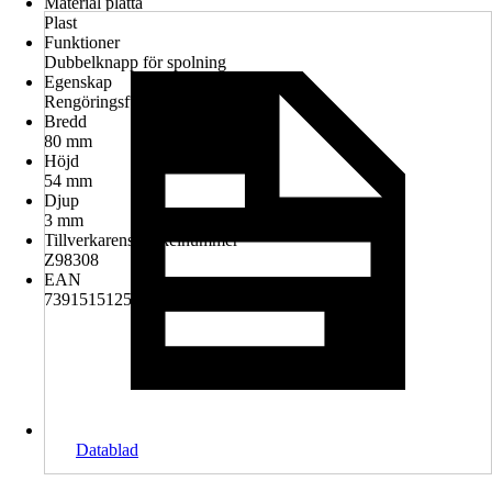
Material platta
Plast
Funktioner
Dubbelknapp för spolning
Egenskap
Rengöringsfunktion
Bredd
80 mm
Höjd
54 mm
Djup
3 mm
Tillverkarens artikelnummer
Z98308
EAN
7391515125221
Datablad