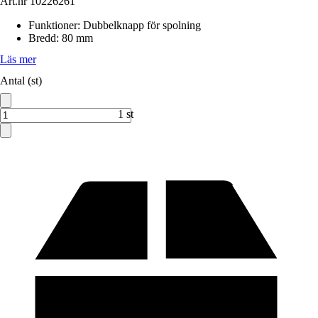
Art.nr
10226261
Funktioner
:
Dubbelknapp för spolning
Bredd
:
80 mm
Läs mer
Antal (st)
1 st