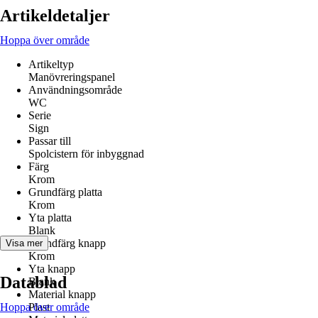
Artikeldetaljer
Hoppa över område
Artikeltyp
Manövreringspanel
Användningsområde
WC
Serie
Sign
Passar till
Spolcistern för inbyggnad
Färg
Krom
Grundfärg platta
Krom
Yta platta
Blank
Grundfärg knapp
Visa mer
Krom
Yta knapp
Datablad
Blank
Material knapp
Hoppa över område
Plast