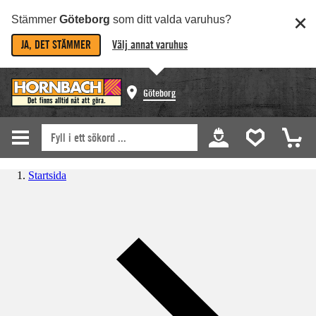
Stämmer
Göteborg
som ditt valda varuhus?
JA, DET STÄMMER
Välj annat varuhus
Göteborg
Startsida