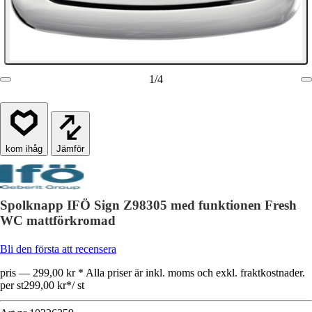
1
/
4
Jämför
Spolknapp IFÖ Sign Z98305 med funktionen Fresh
WC mattförkromad
Bli den första att recensera
pris — 299,00 kr * Alla priser är inkl. moms och exkl. fraktkostnader.
per st
299,00 kr
*
/
st