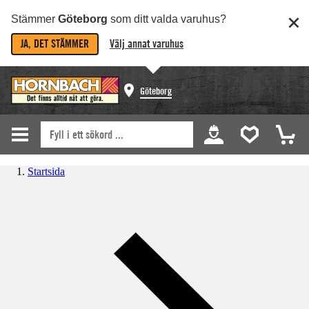
Stämmer
Göteborg
som ditt valda varuhus?
JA, DET STÄMMER
Välj annat varuhus
Göteborg
Startsida