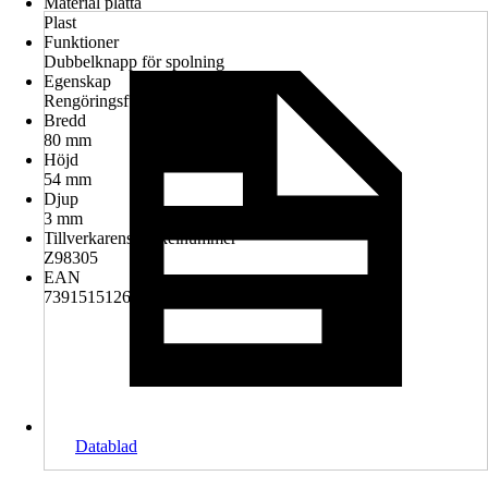
Material platta
Plast
Funktioner
Dubbelknapp för spolning
Egenskap
Rengöringsfunktion
Bredd
80 mm
Höjd
54 mm
Djup
3 mm
Tillverkarens artikelnummer
Z98305
EAN
7391515126051
Datablad