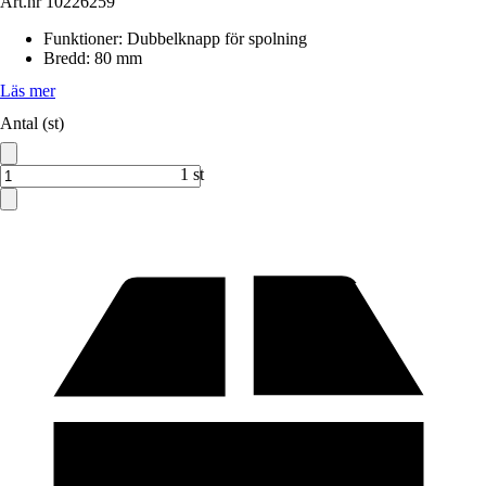
Art.nr
10226259
Funktioner
:
Dubbelknapp för spolning
Bredd
:
80 mm
Läs mer
Antal (st)
1 st