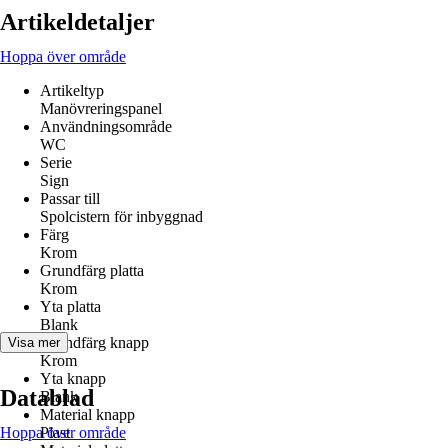
Artikeldetaljer
Hoppa över område
Artikeltyp
Manövreringspanel
Användningsområde
WC
Serie
Sign
Passar till
Spolcistern för inbyggnad
Färg
Krom
Grundfärg platta
Krom
Yta platta
Blank
Grundfärg knapp
Visa mer
Krom
Yta knapp
Datablad
Blank
Material knapp
Hoppa över område
Plast