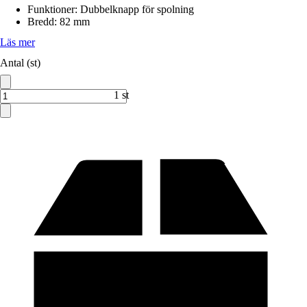
Funktioner
:
Dubbelknapp för spolning
Bredd
:
82 mm
Läs mer
Antal (st)
1 st