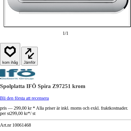
1
/
1
Jämför
Spolplatta IFÖ Spira Z97251 krom
Bli den första att recensera
pris — 299,00 kr * Alla priser är inkl. moms och exkl. fraktkostnader.
per st
299,00 kr
*
/
st
Art.nr
10061468