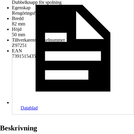
Dubbelknapp för spolning
Egenskap
Rengöringsfunktion
Bredd
82 mm
Höjd
50 mm
Tillverkarens artikelnummer
Z97251
EAN
7391515435160
Datablad
Beskrivning