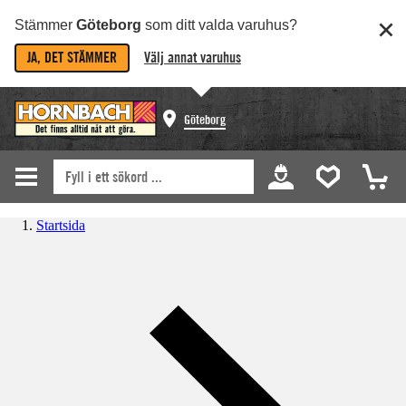
Stämmer
Göteborg
som ditt valda varuhus?
JA, DET STÄMMER
Välj annat varuhus
Göteborg
Startsida