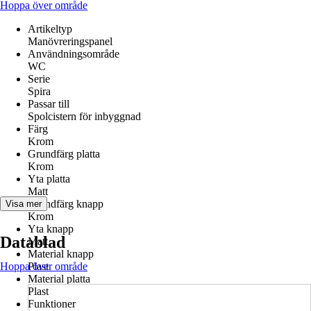
Hoppa över område
Artikeltyp
Manövreringspanel
Användningsområde
WC
Serie
Spira
Passar till
Spolcistern för inbyggnad
Färg
Krom
Grundfärg platta
Krom
Yta platta
Matt
Grundfärg knapp
Visa mer
Krom
Yta knapp
Datablad
Matt
Material knapp
Hoppa över område
Plast
Material platta
Plast
Funktioner