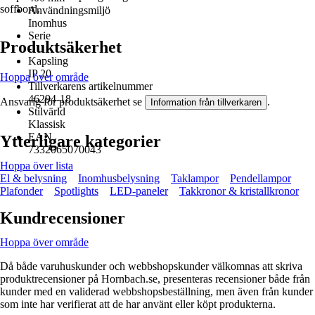
soffbord.
Användningsmiljö
Inomhus
Serie
Produktsäkerhet
-
Kapsling
IP 20
Hoppa över område
Tillverkarens artikelnummer
46294-18
Ansvarig för produktsäkerhet se
.
Information från tillverkaren
Stilvärld
Klassisk
EAN
Ytterligare kategorier
7332065070043
Hoppa över lista
El & belysning
Inomhusbelysning
Taklampor
Pendellampor
Plafonder
Spotlights
LED-paneler
Takkronor & kristallkronor
Kundrecensioner
Hoppa över område
Då både varuhuskunder och webbshopskunder välkomnas att skriva
produktrecensioner på Hornbach.se, presenteras recensioner både från
kunder med en validerad webbshopsbeställning, men även från kunder
som inte har verifierat att de har använt eller köpt produkterna.