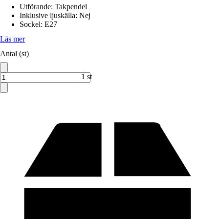
Utförande
:
Takpendel
Inklusive ljuskälla
:
Nej
Sockel
:
E27
Läs mer
Antal (st)
1 st