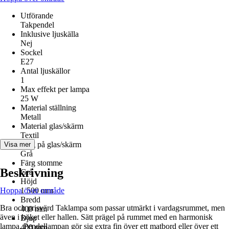
Utförande
Takpendel
Inklusive ljuskälla
Nej
Sockel
E27
Antal ljuskällor
1
Max effekt per lampa
25 W
Material ställning
Metall
Material glas/skärm
Textil
Färg på glas/skärm
Visa mer
Grå
Färg stomme
Beskrivning
Grå
Höjd
Hoppa över område
1 500 mm
Bredd
Bra och prisvärd Taklampa som passar utmärkt i vardagsrummet, men
400 mm
även i köket eller hallen. Sätt prägel på rummet med en harmonisk
Djup
lampa. Pendellampan gör sig extra fin över ett matbord eller över ett
400 mm