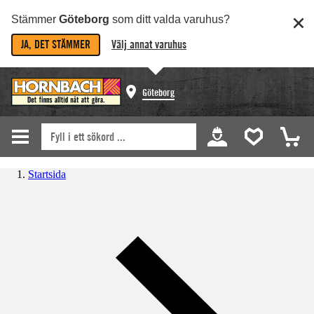
Stämmer
Göteborg
som ditt valda varuhus?
JA, DET STÄMMER
Välj annat varuhus
Göteborg
Startsida