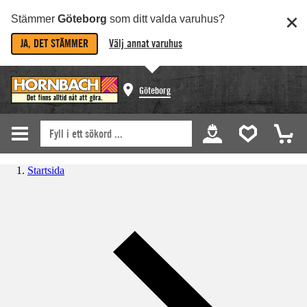
Stämmer
Göteborg
som ditt valda varuhus?
JA, DET STÄMMER
Välj annat varuhus
Göteborg
Startsida