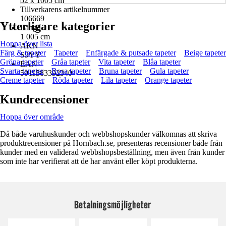
52 x 1005 cm
Tillverkarens artikelnummer
106669
Ytterligare kategorier
Längd
1 005 cm
Hoppa över lista
AKN
Färg & tapeter
Tapeter
Enfärgade & putsade tapeter
Beige tapeter
S9YY
Gröna tapeter
Gråa tapeter
Vita tapeter
Blåa tapeter
EAN
Svarta tapeter
Rosa tapeter
Bruna tapeter
Gula tapeter
5011583392340
Creme tapeter
Röda tapeter
Lila tapeter
Orange tapeter
Kundrecensioner
Hoppa över område
Då både varuhuskunder och webbshopskunder välkomnas att skriva
produktrecensioner på Hornbach.se, presenteras recensioner både från
kunder med en validerad webbshopsbeställning, men även från kunder
som inte har verifierat att de har använt eller köpt produkterna.
Betalningsmöjligheter