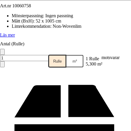
Art.nr
10060758
Mönsterpassning
:
Ingen passning
Mått (BxH)
:
52 x 1005 cm
Limrekommendation
:
Non-Wovenlim
Läs mer
Antal (Rulle)
motsvarar
1 Rulle
Rulle
m²
5,300 m²