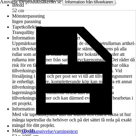
Ansvarig för produktsäkerhet se
.
Information från tillverkaren
Bredd
52 cm
Mönsterpassning
Ingen passning
Tapetkollektion
Tranquillity
Information om tillverkningsnumret
Uppmärksamma vid köpet absolut de olika tapetrullarnas artikel-
och tillverkningsnummer. Det måste stämma överens på alla
rullar som används. Olika siffror eller bokstäver betyder att
rullarna inte kommer från samma tryckgenomgång. Det råder då
risk för en färgvariation. Tapetbanor med rullar som har olika
tillverkningsnummer får inte bearbetas på samma yta. Vid
försäljning i butik och per post ser vi till att tillverkningsnumret
är enhetligt. Senare, kompletterande köp kan medföra ett annat
tillverkningsnummer. Observera också att de angivna
lagermängderna i butikerna också kan innehålla olika
tillverkningsnummer och kan därmed eventuellt inte bearbetas i
ett projekt.
Information om materialbehov
Med vår tapetkalkylator kan du snabbt och enkelt räkna ut hur
många tapetrullar du behöver och på det sättet få reda på exakt
mängd för ditt projekt.
Mått (BxH)
Skyddsangivelse/varningstext