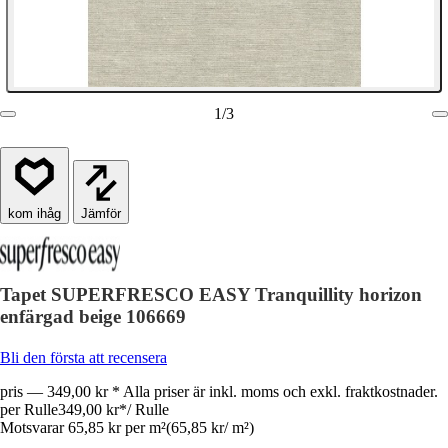
1
/
3
Jämför
Tapet SUPERFRESCO EASY Tranquillity horizon
enfärgad beige 106669
Bli den första att recensera
pris — 349,00 kr * Alla priser är inkl. moms och exkl. fraktkostnader.
per Rulle
349,00 kr
*
/
Rulle
Motsvarar 65,85 kr per m²
(
65,85 kr
/
m²
)