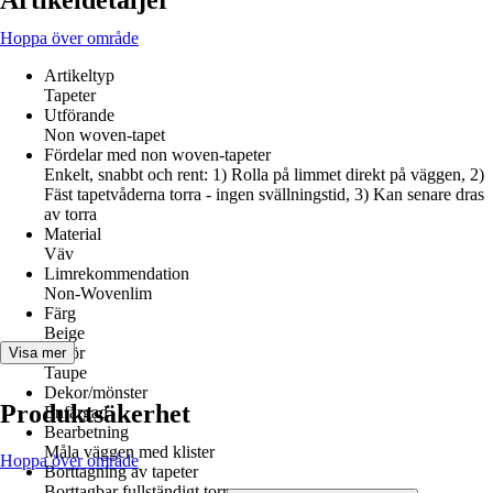
Artikeldetaljer
Hoppa över område
Artikeltyp
Tapeter
Utförande
Non woven-tapet
Fördelar med non woven-tapeter
Enkelt, snabbt och rent: 1) Rolla på limmet direkt på väggen, 2)
Fäst tapetvåderna torra - ingen svällningstid, 3) Kan senare dras
av torra
Material
Väv
Limrekommendation
Non-Wovenlim
Färg
Beige
Kulör
Visa mer
Taupe
Dekor/mönster
Produktsäkerhet
Enfärgad
Bearbetning
Måla väggen med klister
Hoppa över område
Borttagning av tapeter
Borttagbar fullständigt torr