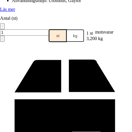
Användningsmiljö
:
Utomhus, Gåytor
Läs mer
Antal (st)
motsvarar
1 st
st
kg
3,200 kg