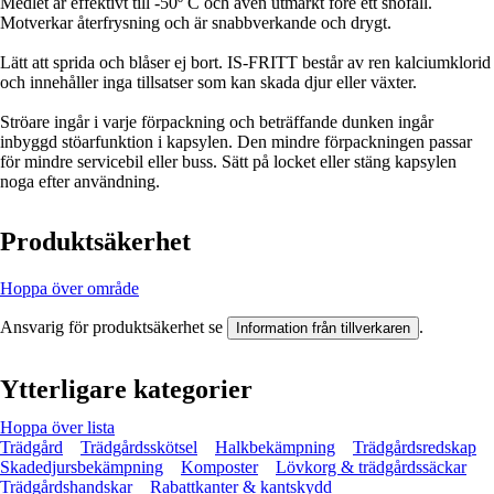
Medlet är effektivt till -50º C och även utmärkt före ett snöfall.
Motverkar återfrysning och är snabbverkande och drygt.
Lätt att sprida och blåser ej bort. IS-FRITT består av ren kalciumklorid
och innehåller inga tillsatser som kan skada djur eller växter.
Ströare ingår i varje förpackning och beträffande dunken ingår
inbyggd stöarfunktion i kapsylen. Den mindre förpackningen passar
för mindre servicebil eller buss. Sätt på locket eller stäng kapsylen
noga efter användning.
Produktsäkerhet
Hoppa över område
Ansvarig för produktsäkerhet se
.
Information från tillverkaren
Ytterligare kategorier
Hoppa över lista
Trädgård
Trädgårdsskötsel
Halkbekämpning
Trädgårdsredskap
Skadedjursbekämpning
Komposter
Lövkorg & trädgårdssäckar
Trädgårdshandskar
Rabattkanter & kantskydd