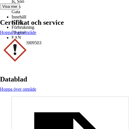
Is, Snö
Rum
Visa mer
Gata
Innehåll
Certifikat och service
3,2 kg
Förbrukning
Hoppa över område
70 g/m²
EAN
7391472009503
Datablad
Hoppa över område