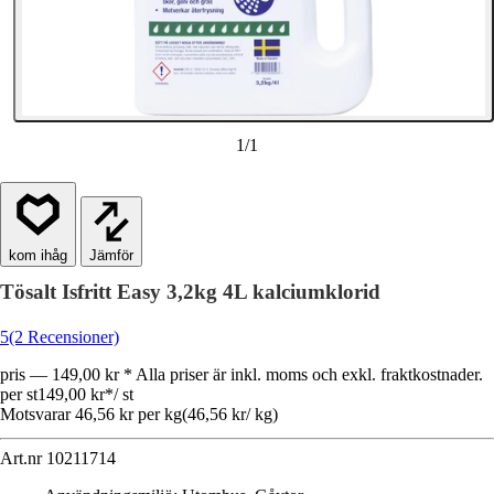
1
/
1
Jämför
Tösalt Isfritt Easy 3,2kg 4L kalciumklorid
5
(2 Recensioner)
pris — 149,00 kr * Alla priser är inkl. moms och exkl. fraktkostnader.
per st
149,00 kr
*
/
st
Motsvarar 46,56 kr per kg
(
46,56 kr
/
kg
)
Art.nr
10211714