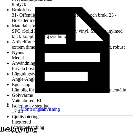
8 Styck
Bruksklass
31- Offentliga utrymmen med lågt slitage och bruk, 23 -
Bostäder med hög nyttjandegrad
Material stödplatta
SPC (Solid Polymer Core), Massiv vinyl, Massiv vinylmed
klick-koppling, Låg svällning
Artikelfördel
extrem dimensionsstabil, leise, fußwarm, pflegeleicht, robust
Nyans
Medel
Användning
Privata bostäder, Kommersiellt
Läggningstyp
Angle-Angle
Egenskap
Lämplig för golvvärme, Antibakteriell, Halksäker, Vattentålig
Golvvärme
Vattenburen, El
Isolering av stegljud
Monteringsanvisning
17 dB
Ljudissolering
Integrerad
Yta/ytbehandling
Beskrivning
Lackerad