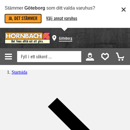
Stämmer
Göteborg
som ditt valda varuhus?
JA, DET STÄMMER
Välj annat varuhus
Göteborg
Startsida