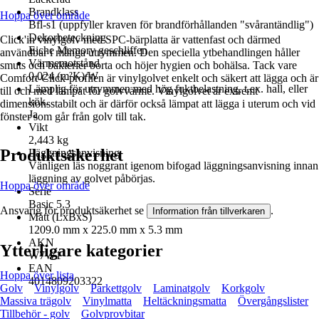
Brandklass
Hoppa över område
Bfl-s1 (uppfyller kraven för brandförhållanden "svårantändlig")
Dekorbeteckning
Click'in vinylgolv med SPC-bärplatta är vattenfast och därmed
Eiche Memory geschliffen
användbar i många utrymmen. Den speciella ytbehandlingen håller
Värmemotstånd
smuts och bakterier borta och höjer hygien och bohälsa. Tack vare
0,024 (m²K)/W
Comfort-Click-profilen är vinylgolvet enkelt och säkert att lägga och är
Lämplig för utrymmen med hög fuktbelastning, t.ex. hall, eller
till och med lämpat för golvvärme. Vinylgolvet är extremt
kök.
dimensionsstabilt och är därför också lämpat att lägga i uterum och vid
Ja
fönster som går från golv till tak.
Vikt
2,443 kg
Produktsäkerhet
Läggningsanvisning
Vänligen läs noggrant igenom bifogad läggningsanvisning innan
läggning av golvet påbörjas.
Hoppa över område
Serie
Basic 5.3
Ansvarig för produktsäkerhet se
.
Information från tillverkaren
Mått (LxBxS)
1209.0 mm x 225.0 mm x 5.3 mm
AKN
Ytterligare kategorier
W7W1
EAN
Hoppa över lista
4014809203322
Golv
Vinylgolv
Parkettgolv
Laminatgolv
Korkgolv
Massiva trägolv
Vinylmatta
Heltäckningsmatta
Övergångslister
Tillbehör - golv
Golvprovbitar