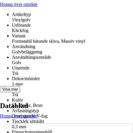
Hoppa över område
Artikeltyp
Vinylgolv
Utförande
Klickfog
Variant
Formstabil bärande skiva, Massiv vinyl
Användning
Golvbeläggning
Användningsområde
Golv
Utseende
Trä
Dekor/mönster
1-stav
Färg
Visa mer
Trä
Kulör
Datablad
Ek, Beige, Brun
Avfasningstyp
Hoppa över område
Omringande V-fog
Tjocklek slitskikt
0,3 mm
Förpackningsinnehåll