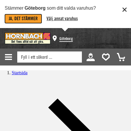
Stämmer
Göteborg
som ditt valda varuhus?
JA, DET STÄMMER
Välj annat varuhus
Göteborg
Startsida