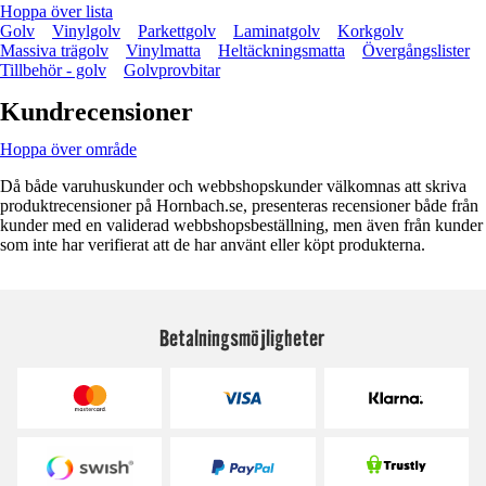
Hoppa över lista
Golv
Vinylgolv
Parkettgolv
Laminatgolv
Korkgolv
Massiva trägolv
Vinylmatta
Heltäckningsmatta
Övergångslister
Tillbehör - golv
Golvprovbitar
Kundrecensioner
Hoppa över område
Då både varuhuskunder och webbshopskunder välkomnas att skriva
produktrecensioner på Hornbach.se, presenteras recensioner både från
kunder med en validerad webbshopsbeställning, men även från kunder
som inte har verifierat att de har använt eller köpt produkterna.
Betalningsmöjligheter