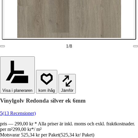
1
/
8
Visa i planeraren
Jämför
Vinylgolv Redonda silver ek 6mm
5
(13 Recensioner)
pris — 299,00 kr * Alla priser är inkl. moms och exkl. fraktkostnader.
per m²
299,00 kr
*
/
m²
Motsvarar 525,34 kr per Paket
(
525,34 kr
/
Paket
)