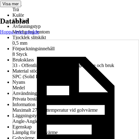
Färg
Visa mer
Trä
Kulör
Datablad
Ek, Grå
Avfasningstyp
Hoppa över område
Verklig fog runtom
Tjocklek slitskikt
0,5 mm
Förpackningsinnehåll
8 Styck
Bruksklass
33 - Offentliga utrymmen med högt slitage och bruk
Material stödplatta
SPC (Solid Polymer Core)
Nyans
Medel
Användning
Privata bostäder, Kommersiellt
Information
Maximalt 27°C yttemperatur vid golvvärme
Läggningstyp
Angle-Angle
Egenskap
Lämplig för golvvärme
Golvvärme