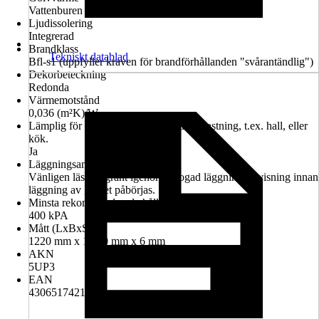
Vattenburen
Ljudissolering
Integrerad
Brandklass
Tekniskt datablad
Bfl-s1 (uppfyller kraven för brandförhållanden "svårantändlig")
Dekorbeteckning
Redonda
Värmemotstånd
0,036 (m²K)/W
Lämplig för utrymmen med hög fuktbelastning, t.ex. hall, eller
kök.
Ja
Läggningsanvisning
Vänligen läs noggrant igenom bifogad läggningsanvisning innan
läggning av golvet påbörjas.
Minsta rekommenderade hållfasthet för underlaget
400 kPA
Mått (LxBxS)
1220 mm x 180.0 mm x 6 mm
AKN
5UP3
EAN
4306517421281