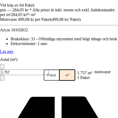
Vid köp av 64 Paket:
pris — 284,05 kr * Alla priser är inkl. moms och exkl. fraktkostnader.
per m²
284,05 kr
*
/
m²
Motsvarar 499,08 kr per Paket
(
499,08 kr
/
Paket
)
Art.nr
10102832
Bruksklass
:
33 - Offentliga utrymmen med högt slitage och bruk
Dekor/mönster
:
1-stav
Läs mer
Antal (m²)
motsvarar
1.757 m²
Paket
m²
1 Paket