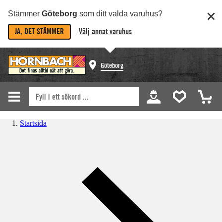
Stämmer
Göteborg
som ditt valda varuhus?
JA, DET STÄMMER
Välj annat varuhus
Göteborg
Startsida