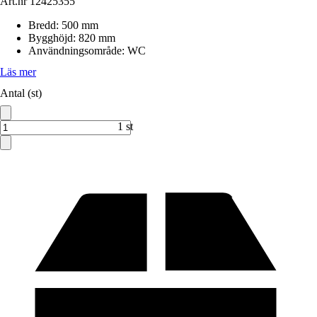
Art.nr
12425355
Bredd
:
500 mm
Bygghöjd
:
820 mm
Användningsområde
:
WC
Läs mer
Antal (st)
1 st