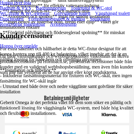
- **Lämplig för gipsväggar** samt sanitetsväggsystem
Hoppa över lista
- **Dubbelspolning** för effektiv vattenanvändning
Badrum & VVS
Badrumsporslin
Toalettstol & WC-stol
- **Lämplig för dusch-WC** och manuell drift
WC-fixtur & WC-element
Golvstående toalett
Vägghängd toalett
- **Avloppsböj och spolböj** ingår för smidig installation
Duschtoalett
Förbränningstoalett & mulltoa
Spolknapp
- **Inget behov av justerbar höjd, bredd eller djup** vilket gör
Reservdelar toalettstolar
Avloppspump
installationen enklare
- **Fördröjd påfyllning och flödesreglerad spolning** för minskat
Kundrecensioner
vattenavfall
Hoppa över område
För extra säkerhet och hållbarhet är detta WC-fixtur designat för att
kunna hantera upp till 400 kg belastning, vilket innebär att det är en
Då både varuhuskunder och webbshopskunder välkomnas att skriva
pålitlig lösning för både hem och offentliga utrymmen.
produktrecensioner på Hornbach.se, presenteras recensioner både från
kunder med en validerad webbshopsbeställning, men även från kunder
**Installation och tillbehör:**
som inte har verifierat att de har använt eller köpt produkterna.
- Inkluderar fastsättningsmaterial för fixturen och WC-skål, men ingen
fastsättning för WC-skål ingår
- Utrustad med både övre och nedre väggfäste samt golvfäste för säker
installation
Betalningsmöjligheter
Geberit Omega är det perfekta valet för dem som söker en pålitlig och
funktionell lösning för vägghängda WC-system, med både hög kvalitet
och flexibilitet i installationen.