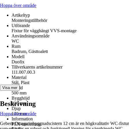
Hoppa över område
Artikeltyp
Monteringstillbehör
Utförande
Fixtur för vägghängt VVS-montage
Användningsområde
WC
Rum
Badrum, Gästtoalett
Modell
Duofix
Tillverkarens artikelnummer
111.007.00.3
Material
Stål, Plast
Bredd
Visa mer
500 mm
Bygghöjd
Beskrivning
820 mm
Djup
Hoppa över område
140 mm
Information
Geberit Omega inbyggnadscistern 12 cm är en högkvalitativ WC-fixtur
PEX-anslutning
som erbjuder en robust och funktionell lösning för vägghängda WC-