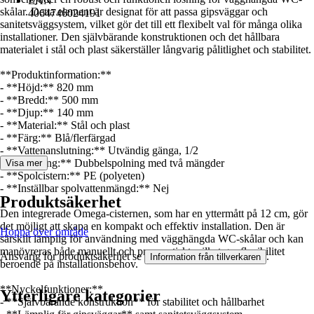
EAN
skålar. Detta element är designat för att passa gipsväggar och
4064746024191
sanitetsväggsystem, vilket gör det till ett flexibelt val för många olika
installationer. Den självbärande konstruktionen och det hållbara
materialet i stål och plast säkerställer långvarig pålitlighet och stabilitet.
**Produktinformation:**
- **Höjd:** 820 mm
- **Bredd:** 500 mm
- **Djup:** 140 mm
- **Material:** Stål och plast
- **Färg:** Blå/flerfärgad
- **Vattenanslutning:** Utvändig gänga, 1/2
- **Spolning:** Dubbelspolning med två mängder
Visa mer
- **Spolcistern:** PE (polyeten)
- **Inställbar spolvattenmängd:** Nej
Produktsäkerhet
Den integrerade Omega-cisternen, som har en yttermått på 12 cm, gör
det möjligt att skapa en kompakt och effektiv installation. Den är
Hoppa över område
särskilt lämplig för användning med vägghängda WC-skålar och kan
manövreras både manuellt och pneuamtiskt, vilket ger flexibilitet
Ansvarig för produktsäkerhet se
.
Information från tillverkaren
beroende på installationsbehov.
**Nyckelfunktioner:**
Ytterligare kategorier
- **Självbärande konstruktion** för stabilitet och hållbarhet