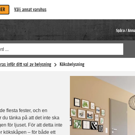
MER
Välj annat varuhus
Spåra / Annu