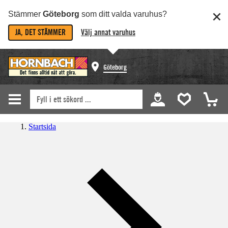
Stämmer
Göteborg
som ditt valda varuhus?
JA, DET STÄMMER
Välj annat varuhus
Göteborg
Startsida