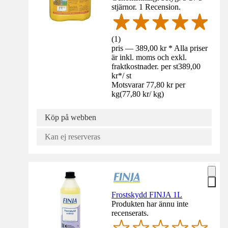
stjärnor. 1 Recension.
(
1
)
pris — 389,00 kr * Alla priser
är inkl. moms och exkl.
fraktkostnader. per st
389,00
kr
*
/
st
Motsvarar 77,80 kr per
kg
(
77,80 kr
/
kg
)
Köp på webben
Kan ej reserveras
Frostskydd FINJA 1L
Produkten har ännu inte
recenserats.