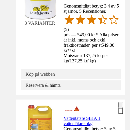
Genomsnittligt betyg: 3.4 av 5
stjärnor. 5 Recensioner.
3 VARIANTER
(
5
)
pris — 549,00 kr * Alla priser
är inkl. moms och exkl.
fraktkostnader. per st
549,00
kr
*
/
st
Motsvarar 137,25 kr per
kg
(
137,25 kr
/
kg
)
Köp på webben
Reservera & hämta
Vattentätare SIKA 1
vattentätare 5kg
Genomsnittligt betyg: 5 av 5