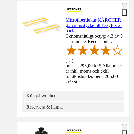
Microfiberdukar KÄRCHER
golvmunstycke till EasyFix 2-
pack
Genomsnittligt betyg: 4.3 av 5
stjärnor. 13 Recensioner.
(
13
)
pris — 295,00 kr * Alla priser
är inkl. moms och exkl.
fraktkostnader. per st
295,00
kr
*
/
st
Köp på webben
Reservera & hämta