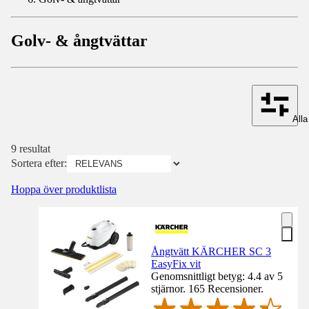
Golv- & ångtvättar
Alla 
9 resultat
Sortera efter:
Hoppa över produktlista
Ångtvätt KÄRCHER SC 3
EasyFix vit
Genomsnittligt betyg: 4.4 av 5
stjärnor. 165 Recensioner.