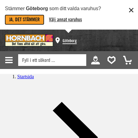
Stämmer
Göteborg
som ditt valda varuhus?
JA, DET STÄMMER
Välj annat varuhus
Göteborg
Startsida