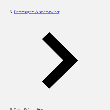
Dammsugare & städmaskiner
Golv- & ångtvättar