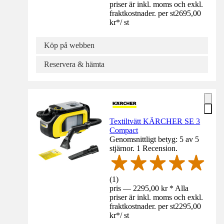
priser är inkl. moms och exkl.
fraktkostnader. per st
2695,00
kr
*
/
st
Köp på webben
Reservera & hämta
Textiltvätt KÄRCHER SE 3
Compact
Genomsnittligt betyg: 5 av 5
stjärnor. 1 Recension.
(
1
)
pris — 2295,00 kr * Alla
priser är inkl. moms och exkl.
fraktkostnader. per st
2295,00
kr
*
/
st