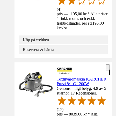
(
4
)
pris — 1195,00 kr * Alla priser
är inkl. moms och exkl.
fraktkostnader. per st
1195,00
kr
*
/
st
Köp på webben
Reservera & hämta
Textilvårdmaskin KÄRCHER
Puzzi 8/1 C 1200W
Genomsnittligt betyg: 4.8 av 5
stjärnor. 17 Recensioner.
(
17
)
pris — 8039,00 kr * Alla