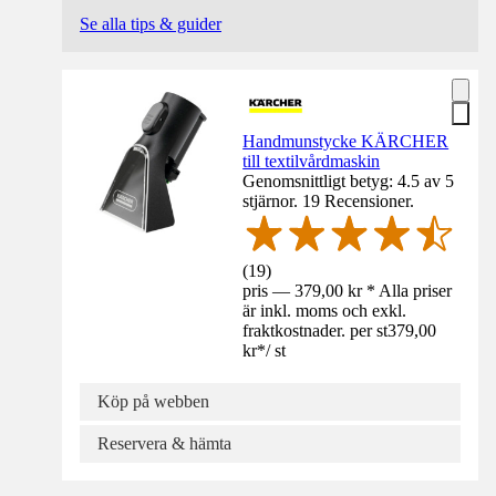
Se alla tips & guider
Handmunstycke KÄRCHER
till textilvårdmaskin
Genomsnittligt betyg: 4.5 av 5
stjärnor. 19 Recensioner.
(
19
)
pris — 379,00 kr * Alla priser
är inkl. moms och exkl.
fraktkostnader. per st
379,00
kr
*
/
st
Köp på webben
Reservera & hämta