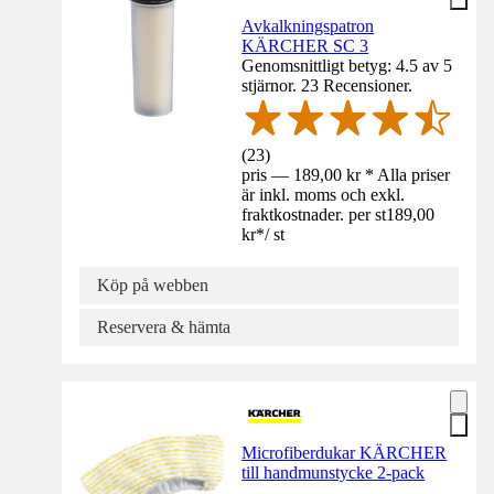
Avkalkningspatron
KÄRCHER SC 3
Genomsnittligt betyg: 4.5 av 5
stjärnor. 23 Recensioner.
(
23
)
pris — 189,00 kr * Alla priser
är inkl. moms och exkl.
fraktkostnader. per st
189,00
kr
*
/
st
Köp på webben
Reservera & hämta
Microfiberdukar KÄRCHER
till handmunstycke 2-pack