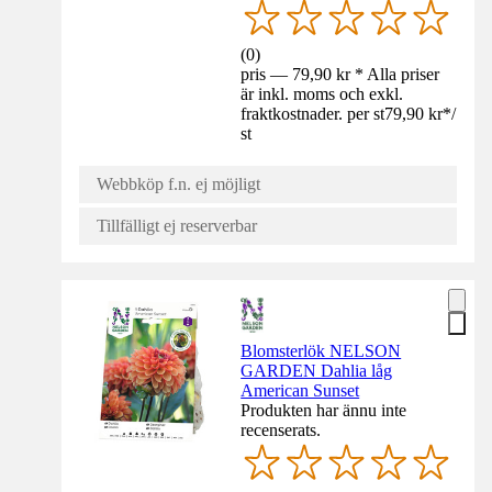
(
0
)
pris — 79,90 kr * Alla priser
är inkl. moms och exkl.
fraktkostnader. per st
79,90 kr
*
/
st
Webbköp f.n. ej möjligt
Tillfälligt ej reserverbar
Blomsterlök NELSON
GARDEN Dahlia låg
American Sunset
Produkten har ännu inte
recenserats.