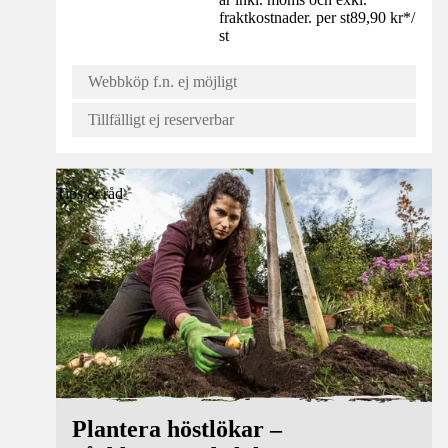
fraktkostnader. per st
89,90 kr
*
/
st
Webbköp f.n. ej möjligt
Tillfälligt ej reserverbar
Tips & råd
Plantera höstlökar –