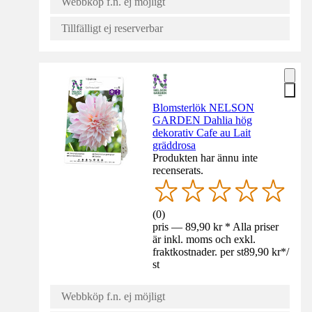
Webbköp f.n. ej möjligt
Tillfälligt ej reserverbar
Blomsterlök NELSON
GARDEN Dahlia hög
dekorativ Cafe au Lait
gräddrosa
Produkten har ännu inte
recenserats.
(
0
)
pris — 89,90 kr * Alla priser
är inkl. moms och exkl.
fraktkostnader. per st
89,90 kr
*
/
st
Webbköp f.n. ej möjligt