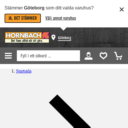
Stämmer
Göteborg
som ditt valda varuhus?
JA, DET STÄMMER
Välj annat varuhus
Göteborg
Startsida