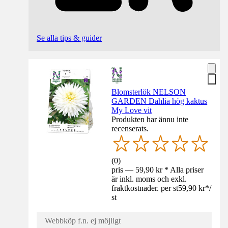
Se alla tips & guider
Blomsterlök NELSON
GARDEN Dahlia hög kaktus
My Love vit
Produkten har ännu inte
recenserats.
(
0
)
pris — 59,90 kr * Alla priser
är inkl. moms och exkl.
fraktkostnader. per st
59,90 kr
*
/
st
Webbköp f.n. ej möjligt