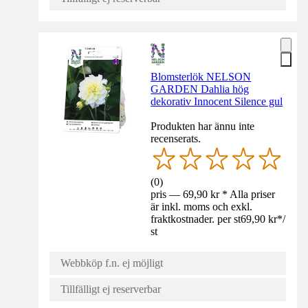
Blomsterlök NELSON
GARDEN Dahlia hög
dekorativ Innocent Silence gul
Produkten har ännu inte
recenserats.
(
0
)
pris — 69,90 kr * Alla priser
är inkl. moms och exkl.
fraktkostnader. per st
69,90 kr
*
/
st
Webbköp f.n. ej möjligt
Tillfälligt ej reserverbar