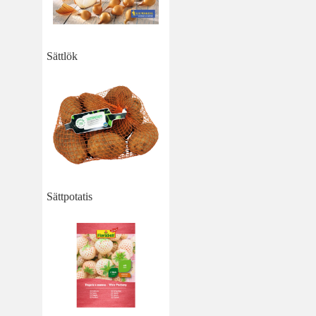
Sättlök
Sättpotatis