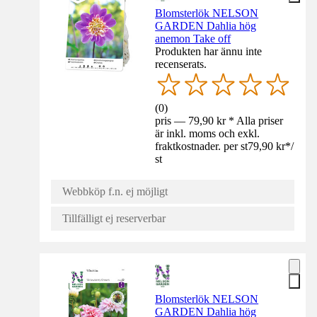
Blomsterlök NELSON
GARDEN Dahlia hög
anemon Take off
Produkten har ännu inte
recenserats.
(
0
)
pris — 79,90 kr * Alla priser
är inkl. moms och exkl.
fraktkostnader. per st
79,90 kr
*
/
st
Webbköp f.n. ej möjligt
Tillfälligt ej reserverbar
Blomsterlök NELSON
GARDEN Dahlia hög