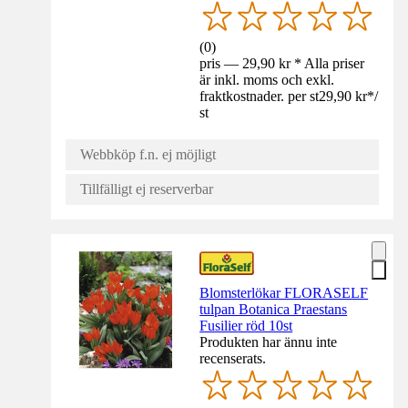
(
0
)
pris — 29,90 kr * Alla priser
är inkl. moms och exkl.
fraktkostnader. per st
29,90 kr
*
/
st
Webbköp f.n. ej möjligt
Tillfälligt ej reserverbar
Blomsterlökar FLORASELF
tulpan Botanica Praestans
Fusilier röd 10st
Produkten har ännu inte
recenserats.