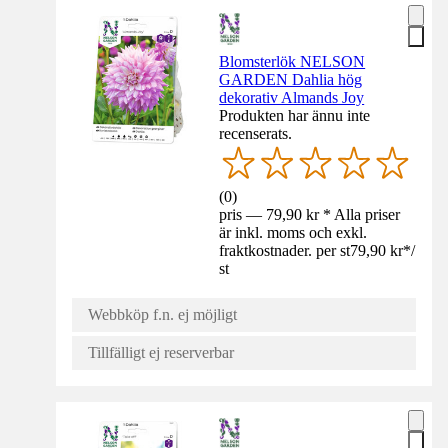
Blomsterlök NELSON
GARDEN Dahlia hög
dekorativ Almands Joy
Produkten har ännu inte
recenserats.
(
0
)
pris — 79,90 kr * Alla priser
är inkl. moms och exkl.
fraktkostnader. per st
79,90 kr
*
/
st
Webbköp f.n. ej möjligt
Tillfälligt ej reserverbar