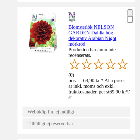
Blomsterlök NELSON
GARDEN Dahlia hög
dekorativ Arabian Night
mörkröd
Produkten har ännu inte
recenserats.
(
0
)
pris — 69,90 kr * Alla priser
är inkl. moms och exkl.
fraktkostnader. per st
69,90 kr
*
/
st
Webbköp f.n. ej möjligt
Tillfälligt ej reserverbar