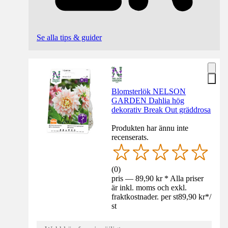
Se alla tips & guider
Blomsterlök NELSON
GARDEN Dahlia hög
dekorativ Break Out gräddrosa
Produkten har ännu inte
recenserats.
(
0
)
pris — 89,90 kr * Alla priser
är inkl. moms och exkl.
fraktkostnader. per st
89,90 kr
*
/
st