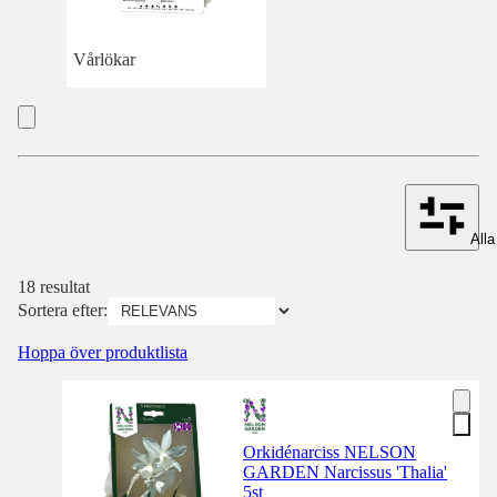
Vårlökar
Alla 
18 resultat
Sortera efter:
Hoppa över produktlista
Orkidénarciss NELSON
GARDEN Narcissus 'Thalia'
5st