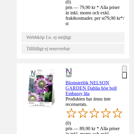
(
0
)
pris — 79,90 kr * Alla priser
är inkl. moms och exkl.
fraktkostnader. per st
79,90 kr
*
/
st
Webbköp f.n. ej möjligt
Tillfälligt ej reserverbar
Blomsterlök NELSON
GARDEN Dahlia hög boll
Embassy lila
Produkten har ännu inte
recenserats.
(
0
)
pris — 89,90 kr * Alla priser
är inkl. moms och exkl.