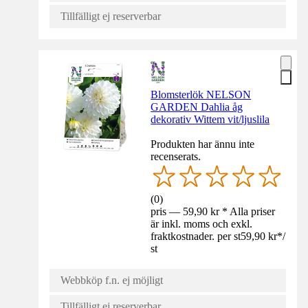
Tillfälligt ej reserverbar
Blomsterlök NELSON
GARDEN Dahlia åg
dekorativ Wittem vit/ljuslila
Produkten har ännu inte
recenserats.
(
0
)
pris — 59,90 kr * Alla priser
är inkl. moms och exkl.
fraktkostnader. per st
59,90 kr
*
/
st
Webbköp f.n. ej möjligt
Tillfälligt ej reserverbar