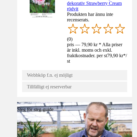
dekorativ Strawberry Cream
rödvit
Produkten har ännu inte
recenserats.
(
0
)
pris — 79,90 kr * Alla priser
är inkl. moms och exkl.
fraktkostnader. per st
79,90 kr
*
/
st
Webbköp f.n. ej möjligt
Tillfälligt ej reserverbar
Steg för steg-guide