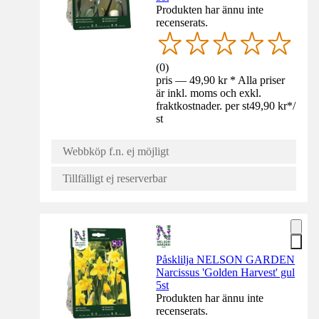
Produkten har ännu inte
recenserats.
(
0
)
pris — 49,90 kr * Alla priser
är inkl. moms och exkl.
fraktkostnader. per st
49,90 kr
*
/
st
Webbköp f.n. ej möjligt
Tillfälligt ej reserverbar
Påsklilja NELSON GARDEN
Narcissus 'Golden Harvest' gul
5st
Produkten har ännu inte
recenserats.