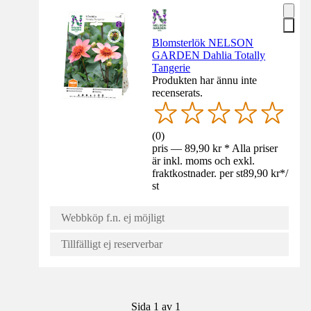
Blomsterlök NELSON
GARDEN Dahlia Totally
Tangerie
Produkten har ännu inte
recenserats.
(
0
)
pris — 89,90 kr * Alla priser
är inkl. moms och exkl.
fraktkostnader. per st
89,90 kr
*
/
st
Webbköp f.n. ej möjligt
Tillfälligt ej reserverbar
Sida 1 av 1