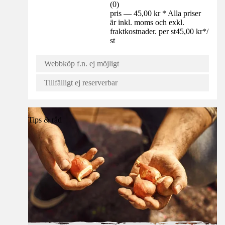
(
0
)
pris — 45,00 kr * Alla priser
är inkl. moms och exkl.
fraktkostnader. per st
45,00 kr
*
/
st
Webbköp f.n. ej möjligt
Tillfälligt ej reserverbar
Tips & råd