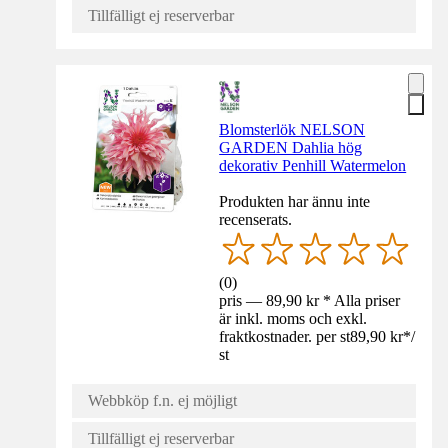
Tillfälligt ej reserverbar
Blomsterlök NELSON
GARDEN Dahlia hög
dekorativ Penhill Watermelon
Produkten har ännu inte
recenserats.
(
0
)
pris — 89,90 kr * Alla priser
är inkl. moms och exkl.
fraktkostnader. per st
89,90 kr
*
/
st
Webbköp f.n. ej möjligt
Tillfälligt ej reserverbar