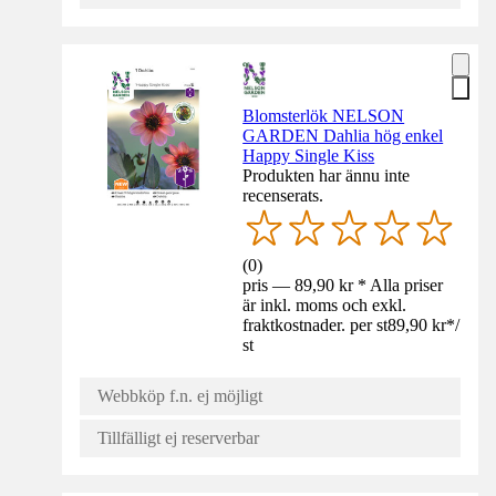
Blomsterlök NELSON
GARDEN Dahlia hög enkel
Happy Single Kiss
Produkten har ännu inte
recenserats.
(
0
)
pris — 89,90 kr * Alla priser
är inkl. moms och exkl.
fraktkostnader. per st
89,90 kr
*
/
st
Webbköp f.n. ej möjligt
Tillfälligt ej reserverbar