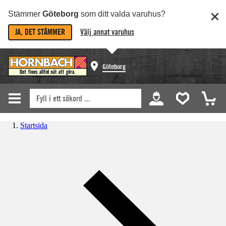
Stämmer
Göteborg
som ditt valda varuhus?
JA, DET STÄMMER
Välj annat varuhus
Göteborg
Startsida