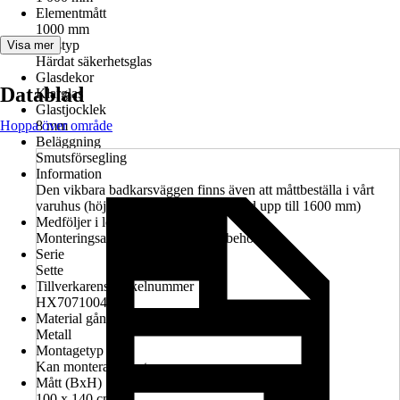
Elementmått
1000 mm
Glastyp
Visa mer
Härdat säkerhetsglas
Glasdekor
Datablad
Klarglas
Glastjocklek
Hoppa över område
8 mm
Beläggning
Smutsförsegling
Information
Den vikbara badkarsväggen finns även att måttbeställa i vårt
varuhus (höjd upp till 1600 mm,, bredd upp till 1600 mm)
Medföljer i leveransen
Monteringsanvisning, Montagetillbehör
Serie
Sette
Tillverkarens artikelnummer
HX7071004.203
Material gångjärn
Metall
Montagetyp
Kan monteras vänster
Mått (BxH)
100 x 140 cm