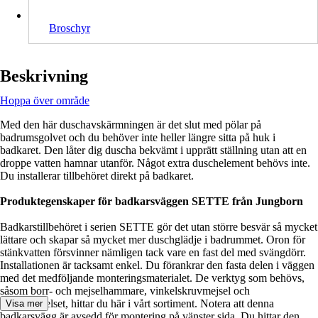
Broschyr
Beskrivning
Hoppa över område
Med den här duschavskärmningen är det slut med pölar på
badrumsgolvet och du behöver inte heller längre sitta på huk i
badkaret. Den låter dig duscha bekvämt i upprätt ställning utan att en
droppe vatten hamnar utanför. Något extra duschelement behövs inte.
Du installerar tillbehöret direkt på badkaret.
Produktegenskaper för badkarsväggen SETTE från Jungborn
Badkarstillbehöret i serien SETTE gör det utan större besvär så mycket
lättare och skapar så mycket mer duschglädje i badrummet. Oron för
stänkvatten försvinner nämligen tack vare en fast del med svängdörr.
Installationen är tacksamt enkel. Du förankrar den fasta delen i väggen
med det medföljande monteringsmaterialet. De verktyg som behövs,
såsom borr- och mejselhammare, vinkelskruvmejsel och
skruvmejselset, hittar du här i vårt sortiment. Notera att denna
Visa mer
badkarsvägg är avsedd för montering på vänster sida. Du hittar den