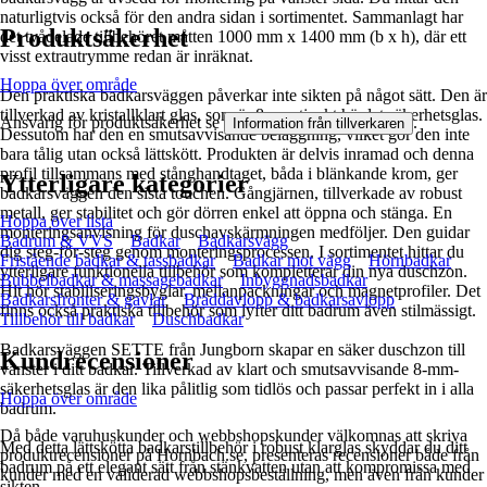
naturligtvis också för den andra sidan i sortimentet. Sammanlagt har
Produktsäkerhet
det tvådelade tillbehöret måtten 1000 mm x 1400 mm (b x h), där ett
visst extrautrymme redan är inräknat.
Hoppa över område
Den praktiska badkarsväggen påverkar inte sikten på något sätt. Den är
tillverkad av kristallklart glas, som är 8 mm tjockt härdat säkerhetsglas.
Ansvarig för produktsäkerhet se
.
Information från tillverkaren
Dessutom har den en smutsavvisande beläggning, vilket gör den inte
bara tålig utan också lättskött. Produkten är delvis inramad och denna
profil tillsammans med stånghandtaget, båda i blänkande krom, ger
Ytterligare kategorier
badkarsväggen den sista touchen. Gångjärnen, tillverkade av robust
metall, ger stabilitet och gör dörren enkel att öppna och stänga. En
Hoppa över lista
monteringsanvisning för duschavskärmningen medföljer. Den guidar
Badrum & VVS
Badkar
Badkarsvägg
dig steg-för-steg genom monteringsprocessen. I sortimentet hittar du
Fristående badkar & tassbadkar
Badkar mot vägg
Hörnbadkar
ytterligare funktionella tillbehör som kompletterar din nya duschzon.
Bubbelbadkar & massagebadkar
Inbyggnadsbadkar
Hit hör stabiliseringsbyglar, mellanpackningar och magnetprofiler. Det
Badkarsfronter & gavlar
Bräddavlopp & badkarsavlopp
finns också praktiska tillbehör som lyfter ditt badrum även stilmässigt.
Tillbehör till badkar
Duschbadkar
Badkarsväggen SETTE från Jungborn skapar en säker duschzon till
Kundrecensioner
vänster i ditt badkar. Tillverkad av klart och smutsavvisande 8-mm-
säkerhetsglas är den lika pålitlig som tidlös och passar perfekt in i alla
Hoppa över område
badrum.
Då både varuhuskunder och webbshopskunder välkomnas att skriva
Med detta lättskötta badkarstillbehör i robust klarglas skyddar du ditt
produktrecensioner på Hornbach.se, presenteras recensioner både från
badrum på ett elegant sätt från stänkvatten utan att kompromissa med
kunder med en validerad webbshopsbeställning, men även från kunder
sikten.