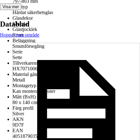
797-803 mm
Glastyp
Visa mer
Härdat säkerhetsglas
Glasdekor
Datablad
Klarglas
Glastjocklek
Hoppa över område
8 mm
Beläggning
Smutsförsegling
Serie
Sette
Tillverkarens artikelnummer
HX7071006.201
Material gångjärn
Metall
Montagetyp
Kan monteras vänster
Mått (BxH)
80 x 140 cm
Färg profil
Silver
AKN
9D7F
EAN
4051879035507