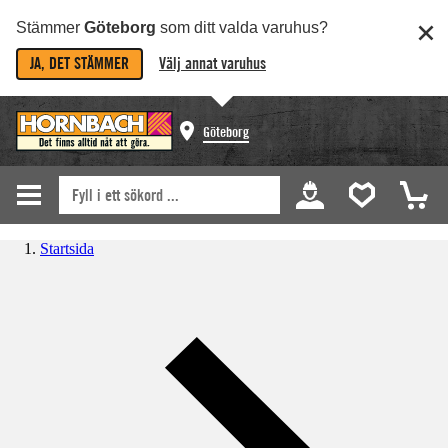
Stämmer
Göteborg
som ditt valda varuhus?
JA, DET STÄMMER
Välj annat varuhus
Göteborg
Startsida