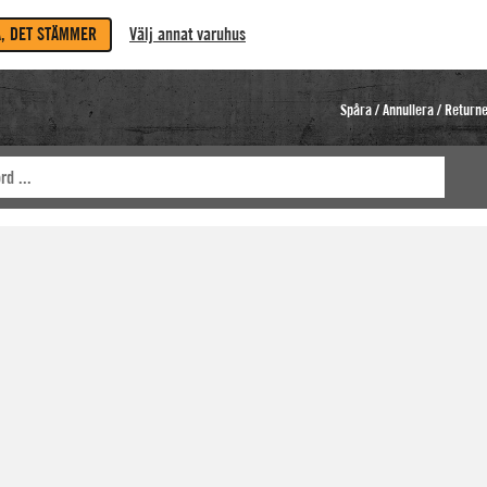
A, DET STÄMMER
Välj annat varuhus
Spåra / Annullera / Return