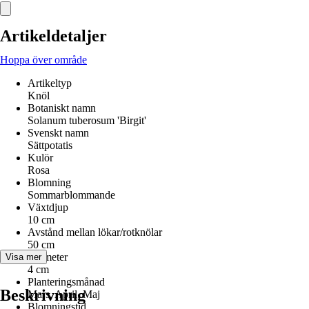
Artikeldetaljer
Hoppa över område
Artikeltyp
Knöl
Botaniskt namn
Solanum tuberosum 'Birgit'
Svenskt namn
Sättpotatis
Kulör
Rosa
Blomning
Sommarblommande
Växtdjup
10 cm
Avstånd mellan lökar/rotknölar
50 cm
Diameter
Visa mer
4 cm
Planteringsmånad
Beskrivning
Mars, April, Maj
Blomningstid