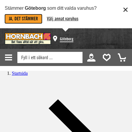
Stämmer
Göteborg
som ditt valda varuhus?
JA, DET STÄMMER
Välj annat varuhus
Göteborg
Startsida