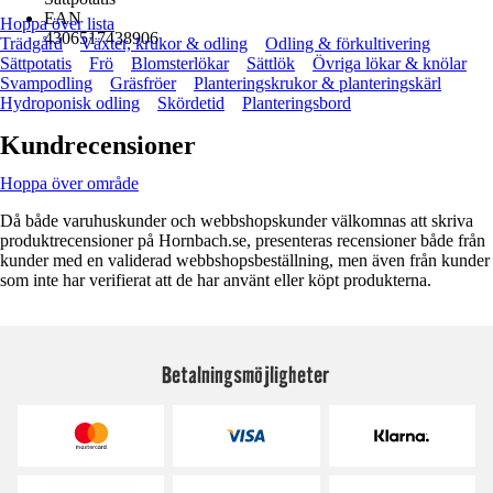
EAN
Hoppa över lista
4306517438906
Trädgård
Växter, krukor & odling
Odling & förkultivering
Sättpotatis
Frö
Blomsterlökar
Sättlök
Övriga lökar & knölar
Svampodling
Gräsfröer
Planteringskrukor & planteringskärl
Hydroponisk odling
Skördetid
Planteringsbord
Kundrecensioner
Hoppa över område
Då både varuhuskunder och webbshopskunder välkomnas att skriva
produktrecensioner på Hornbach.se, presenteras recensioner både från
kunder med en validerad webbshopsbeställning, men även från kunder
som inte har verifierat att de har använt eller köpt produkterna.
Betalningsmöjligheter