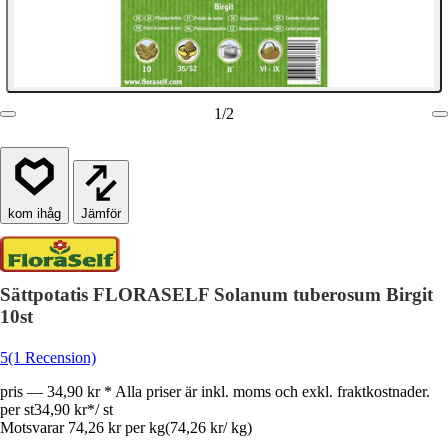
1
/
2
Jämför
Sättpotatis FLORASELF Solanum tuberosum Birgit
10st
5
(1 Recension)
pris — 34,90 kr * Alla priser är inkl. moms och exkl. fraktkostnader.
per st
34,90 kr
*
/
st
Motsvarar 74,26 kr per kg
(
74,26 kr
/
kg
)