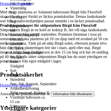
Hoppa över område
Juli, September
Vintertålig
Med de tio plantorna av Solanum tuberosum Birgit från FloraSelf
Nej
skapar du ett eget förråd av läckra potatisknölar. Denna fastkokande
Flerårig
sort från potatisväxtfamiljen passar utmärkt i en läcker potatissallad.
Nej
Produktegenskaper för sättpotatisen Birgit från FloraSelf
Ljusbehov
Sättpotatisen Birgit är en knöl av koktyp B, det vill säga fastkokande.
Sol
Den blommar från juli till september. Potatisen blommar i rosa på
Användningsmiljö
sommaren och ska planteras på 10 cm djup med ett avstånd på 50 cm
Utomhus
mellan plantorna. Tänk på att sätta Birgit solen, eftersom potatis trivs
Innehåll
bäst där. Själva planteringen bör ske i mars, april eller maj. Birgit
10 Styck
mognar tidigt. Som färdigvuxen är den 15 cm hög och har ett omfång
Användningsområde
på 40 cm. När du sätter sättpotatisen Birgit har du snart ytterligare en
Trädgård
potatisvariant från egen trädgård i lager.
Rum
Trädgård
Sort
Produktsäkerhet
Birgit
Skördetid
Juni, Juli, Augusti, September
Hoppa över område
Artikelbeskrivning
Tidig mognad. Koktyp B = fastkokande.
Ansvarig för produktsäkerhet se
.
Information från tillverkaren
Växthöjd fullvuxen ca
15 cm
Växtnamn
Ytterligare kategorier
Sättpotatis