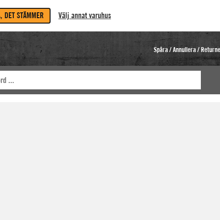
A, DET STÄMMER
Välj annat varuhus
Spåra / Annullera / Return