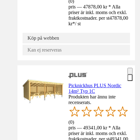
(
0
)
pris — 47878,00 kr * Alla
priser är inkl. moms och exkl.
fraktkostnader. per st
47878,00
kr
*
/
st
Köp på webben
Kan ej reserveras
Picknickhus PLUS Nordic
14m² Typ 1C
Produkten har ännu inte
recenserats.
(
0
)
pris — 49341,00 kr * Alla
priser är inkl. moms och exkl.
fraktkostnader. per st
49341,00