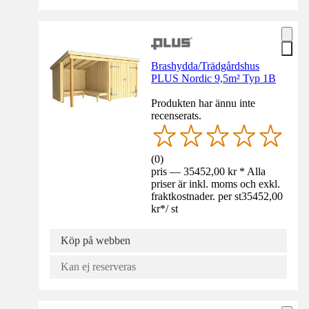
Brashydda/Trädgårdshus
PLUS Nordic 9,5m² Typ 1B
Produkten har ännu inte
recenserats.
(
0
)
pris — 35452,00 kr * Alla
priser är inkl. moms och exkl.
fraktkostnader. per st
35452,00
kr
*
/
st
Köp på webben
Kan ej reserveras