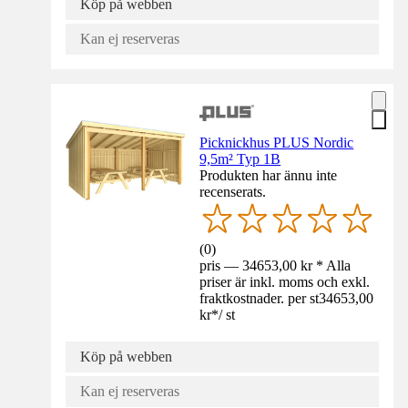
Köp på webben
Kan ej reserveras
Picknickhus PLUS Nordic
9,5m² Typ 1B
Produkten har ännu inte
recenserats.
(
0
)
pris — 34653,00 kr * Alla
priser är inkl. moms och exkl.
fraktkostnader. per st
34653,00
kr
*
/
st
Köp på webben
Kan ej reserveras