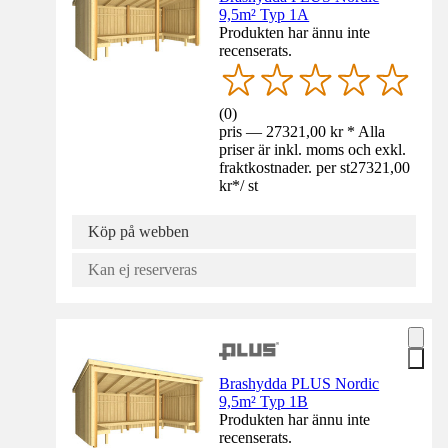
9,5m² Typ 1A
Produkten har ännu inte
recenserats.
(
0
)
pris — 27321,00 kr * Alla
priser är inkl. moms och exkl.
fraktkostnader. per st
27321,00
kr
*
/
st
Köp på webben
Kan ej reserveras
Brashydda PLUS Nordic
9,5m² Typ 1B
Produkten har ännu inte
recenserats.