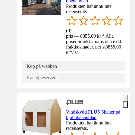
obehandlad
Produkten har ännu inte
recenserats.
(
0
)
pris — 8855,00 kr * Alla
priser är inkl. moms och exkl.
fraktkostnader. per st
8855,00
kr
*
/
st
Köp på webben
Kan ej reserveras
Vindskydd PLUS Shelter på
hjul obehandlad
Produkten har ännu inte
recenserats.