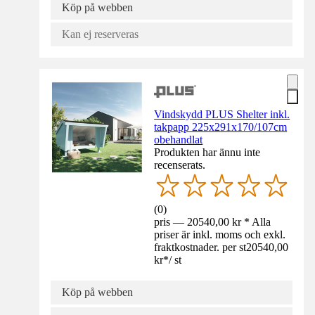
Köp på webben
Kan ej reserveras
Vindskydd PLUS Shelter inkl.
takpapp 225x291x170/107cm
obehandlat
Produkten har ännu inte
recenserats.
(
0
)
pris — 20540,00 kr * Alla
priser är inkl. moms och exkl.
fraktkostnader. per st
20540,00
kr
*
/
st
Köp på webben