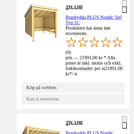
Brashydda PLUS Nordic 5m²
Typ 1C
Produkten har ännu inte
recenserats.
(
0
)
pris — 21991,00 kr * Alla
priser är inkl. moms och exkl.
fraktkostnader. per st
21991,00
kr
*
/
st
Köp på webben
Kan ej reserveras
Brashydda PLUS Nordic