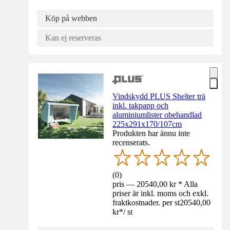
Köp på webben
Kan ej reserveras
Vindskydd PLUS Shelter trä
inkl. takpapp och
aluminiumlister obehandlad
225x291x170/107cm
Produkten har ännu inte
recenserats.
(
0
)
pris — 20540,00 kr * Alla
priser är inkl. moms och exkl.
fraktkostnader. per st
20540,00
kr
*
/
st