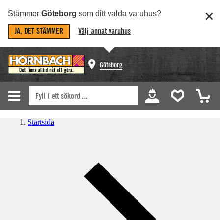
Stämmer
Göteborg
som ditt valda varuhus?
JA, DET STÄMMER
Välj annat varuhus
Göteborg
Startsida