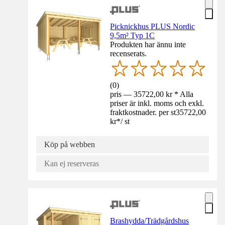
Picknickhus PLUS Nordic
9,5m² Typ 1C
Produkten har ännu inte
recenserats.
(
0
)
pris — 35722,00 kr * Alla
priser är inkl. moms och exkl.
fraktkostnader. per st
35722,00
kr
*
/
st
Köp på webben
Kan ej reserveras
Brashydda/Trädgårdshus