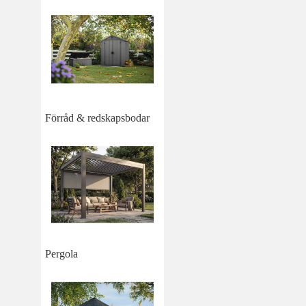
Förråd & redskapsbodar
Pergola