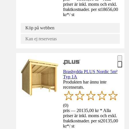
priser är inkl. moms och exkl.
fraktkostnader. per st
18656,00
kr
*
/
st
Köp på webben
Kan ej reserveras
Brashydda PLUS Nordic 5m²
Typ 1A
Produkten har ännu inte
recenserats.
(
0
)
pris — 20135,00 kr * Alla
priser är inkl. moms och exkl.
fraktkostnader. per st
20135,00
kr
*
/
st