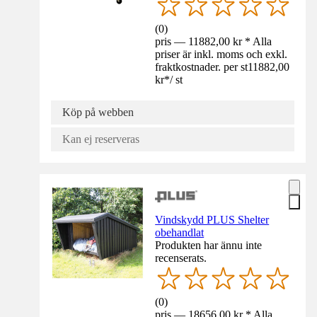
(
0
)
pris — 11882,00 kr * Alla
priser är inkl. moms och exkl.
fraktkostnader. per st
11882,00
kr
*
/
st
Köp på webben
Kan ej reserveras
Vindskydd PLUS Shelter
obehandlat
Produkten har ännu inte
recenserats.
(
0
)
pris — 18656,00 kr * Alla