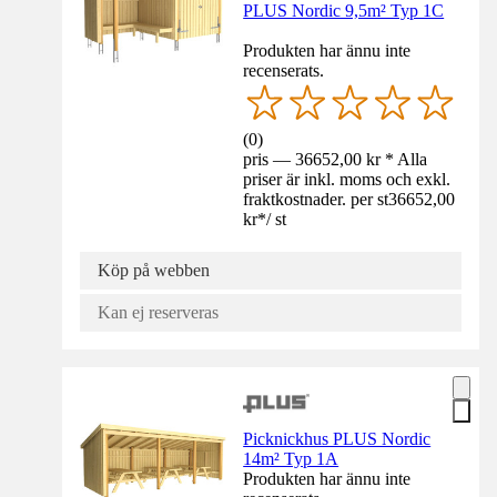
PLUS Nordic 9,5m² Typ 1C
Produkten har ännu inte
recenserats.
(
0
)
pris — 36652,00 kr * Alla
priser är inkl. moms och exkl.
fraktkostnader. per st
36652,00
kr
*
/
st
Köp på webben
Kan ej reserveras
Picknickhus PLUS Nordic
14m² Typ 1A
Produkten har ännu inte