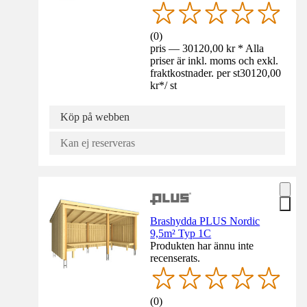
(
0
)
pris — 30120,00 kr * Alla
priser är inkl. moms och exkl.
fraktkostnader. per st
30120,00
kr
*
/
st
Köp på webben
Kan ej reserveras
Brashydda PLUS Nordic
9,5m² Typ 1C
Produkten har ännu inte
recenserats.
(
0
)