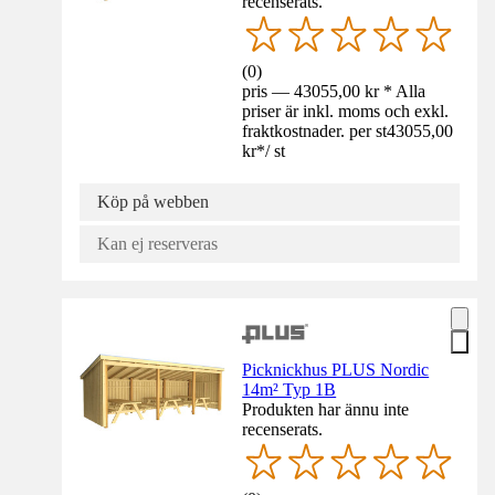
recenserats.
(
0
)
pris — 43055,00 kr * Alla
priser är inkl. moms och exkl.
fraktkostnader. per st
43055,00
kr
*
/
st
Köp på webben
Kan ej reserveras
Picknickhus PLUS Nordic
14m² Typ 1B
Produkten har ännu inte
recenserats.