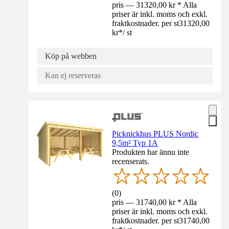
pris — 31320,00 kr * Alla
priser är inkl. moms och exkl.
fraktkostnader. per st
31320,00
kr
*
/
st
Köp på webben
Kan ej reserveras
Picknickhus PLUS Nordic
9,5m² Typ 1A
Produkten har ännu inte
recenserats.
(
0
)
pris — 31740,00 kr * Alla
priser är inkl. moms och exkl.
fraktkostnader. per st
31740,00