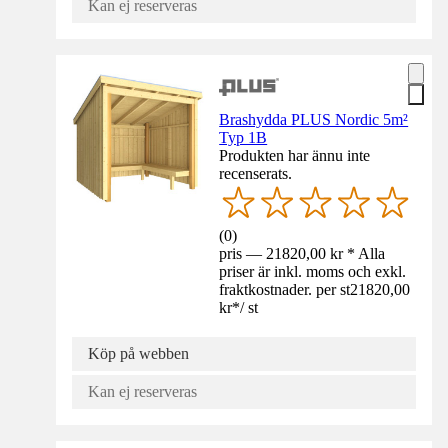
Kan ej reserveras
Brashydda PLUS Nordic 5m²
Typ 1B
Produkten har ännu inte
recenserats.
(
0
)
pris — 21820,00 kr * Alla
priser är inkl. moms och exkl.
fraktkostnader. per st
21820,00
kr
*
/
st
Köp på webben
Kan ej reserveras