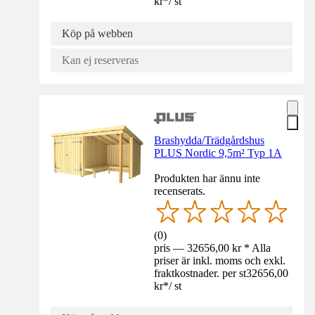
kr
*
/
st
Köp på webben
Kan ej reserveras
Brashydda/Trädgårdshus
PLUS Nordic 9,5m² Typ 1A
Produkten har ännu inte
recenserats.
(
0
)
pris — 32656,00 kr * Alla
priser är inkl. moms och exkl.
fraktkostnader. per st
32656,00
kr
*
/
st