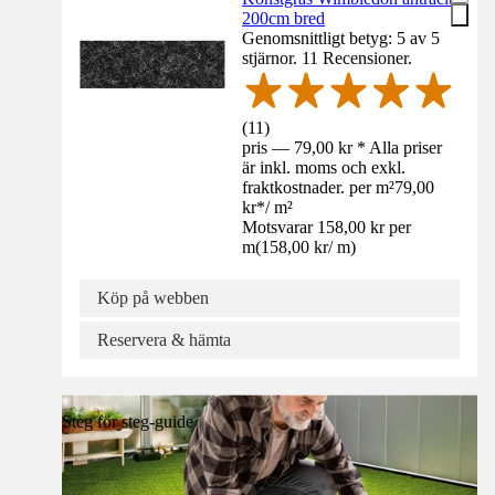
200cm bred
Genomsnittligt betyg: 5 av 5
stjärnor. 11 Recensioner.
(
11
)
pris — 79,00 kr * Alla priser
är inkl. moms och exkl.
fraktkostnader. per m²
79,00
kr
*
/
m²
Motsvarar 158,00 kr per
m
(
158,00 kr
/
m
)
Köp på webben
Reservera & hämta
Steg för steg-guide