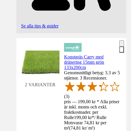
Se alla tips & guider
Konstgräs Carry med
dränering 15mm grön
133x200cm
Genomsnittligt betyg: 3.3 av 5
stjärnor. 3 Recensioner.
2 VARIANTER
(
3
)
pris — 199,00 kr * Alla priser
är inkl. moms och exkl.
fraktkostnader. per
Rulle
199,00 kr
*
/
Rulle
Motsvarar 74,81 kr per
m²
(
74,81 kr
/
m²
)