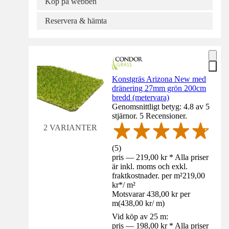
Köp på webben
Reservera & hämta
Konstgräs Arizona New med
dränering 27mm grön 200cm
bredd (metervara)
Genomsnittligt betyg: 4.8 av 5
stjärnor. 5 Recensioner.
2 VARIANTER
(
5
)
pris — 219,00 kr * Alla priser
är inkl. moms och exkl.
fraktkostnader. per m²
219,00
kr
*
/
m²
Motsvarar 438,00 kr per
m
(
438,00 kr
/
m
)
Vid köp av 25 m:
pris — 198,00 kr * Alla priser