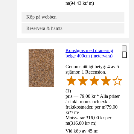
m
(
94,43 kr
/
m
)
Köp på webben
Reservera & hämta
Konstgräs med dränering
beige 400cm (metervara)
Genomsnittligt betyg: 4 av 5
stjärnor. 1 Recension.
(
1
)
pris — 79,00 kr * Alla priser
är inkl. moms och exkl.
fraktkostnader. per m²
79,00
kr
*
/
m²
Motsvarar 316,00 kr per
m
(
316,00 kr
/
m
)
Vid köp av 45 m: