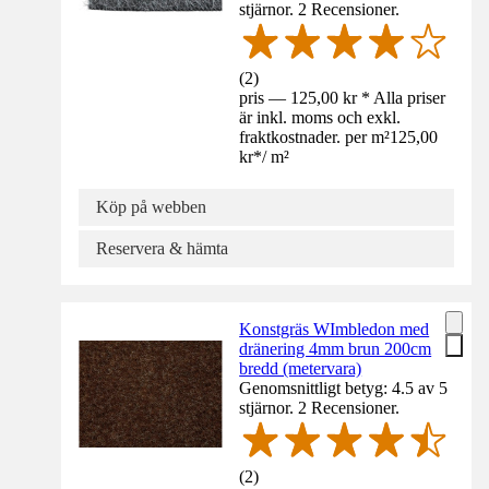
stjärnor. 2 Recensioner.
(
2
)
pris — 125,00 kr * Alla priser
är inkl. moms och exkl.
fraktkostnader. per m²
125,00
kr
*
/
m²
Köp på webben
Reservera & hämta
Konstgräs WImbledon med
dränering 4mm brun 200cm
bredd (metervara)
Genomsnittligt betyg: 4.5 av 5
stjärnor. 2 Recensioner.
(
2
)