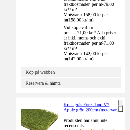
fraktkostnader. per m²
79,00
kr
*
/
m²
Motsvarar 158,00 kr per
m
(
158,00 kr
/
m
)
Vid köp av 45 m:
pris — 71,00 kr * Alla priser
är inkl. moms och exkl.
fraktkostnader. per m²
71,00
kr
*
/
m²
Motsvarar 142,00 kr per
m
(
142,00 kr
/
m
)
Köp på webben
Reservera & hämta
Konstgräs Forestland V2
Apple grön 200cm (metervara)
Produkten har ännu inte
recenserats.