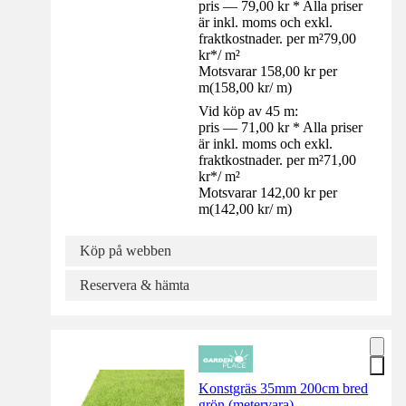
pris — 79,00 kr * Alla priser
är inkl. moms och exkl.
fraktkostnader. per m²
79,00
kr
*
/
m²
Motsvarar 158,00 kr per
m
(
158,00 kr
/
m
)
Vid köp av 45 m:
pris — 71,00 kr * Alla priser
är inkl. moms och exkl.
fraktkostnader. per m²
71,00
kr
*
/
m²
Motsvarar 142,00 kr per
m
(
142,00 kr
/
m
)
Köp på webben
Reservera & hämta
Konstgräs 35mm 200cm bred
grön (metervara)