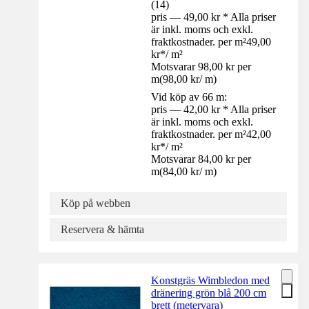
(
14
)
pris — 49,00 kr * Alla priser
är inkl. moms och exkl.
fraktkostnader. per m²
49,00
kr
*
/
m²
Motsvarar 98,00 kr per
m
(
98,00 kr
/
m
)
Vid köp av 66 m:
pris — 42,00 kr * Alla priser
är inkl. moms och exkl.
fraktkostnader. per m²
42,00
kr
*
/
m²
Motsvarar 84,00 kr per
m
(
84,00 kr
/
m
)
Köp på webben
Reservera & hämta
Konstgräs Wimbledon med
dränering grön blå 200 cm
brett (metervara)