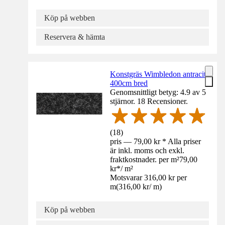
Köp på webben
Reservera & hämta
Konstgräs Wimbledon antracit
400cm bred
Genomsnittligt betyg: 4.9 av 5
stjärnor. 18 Recensioner.
(
18
)
pris — 79,00 kr * Alla priser
är inkl. moms och exkl.
fraktkostnader. per m²
79,00
kr
*
/
m²
Motsvarar 316,00 kr per
m
(
316,00 kr
/
m
)
Köp på webben