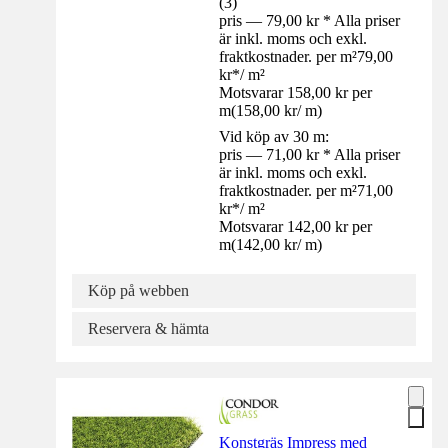
(
3
)
pris — 79,00 kr * Alla priser
är inkl. moms och exkl.
fraktkostnader. per m²
79,00
kr
*
/
m²
Motsvarar 158,00 kr per
m
(
158,00 kr
/
m
)
Vid köp av 30 m:
pris — 71,00 kr * Alla priser
är inkl. moms och exkl.
fraktkostnader. per m²
71,00
kr
*
/
m²
Motsvarar 142,00 kr per
m
(
142,00 kr
/
m
)
Köp på webben
Reservera & hämta
Konstgräs Impress med