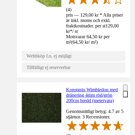
(
4
)
pris — 129,00 kr * Alla priser
är inkl. moms och exkl.
fraktkostnader. per st
129,00
kr
*
/
st
Motsvarar 64,50 kr per
m²
(
64,50 kr
/
m²
)
Webbköp f.n. ej möjligt
Tillfälligt ej reserverbar
Konstgräs Wimbledon med
dränering 4mm röd/grön
200cm bredd (metervara)
Genomsnittligt betyg: 4.7 av 5
stjärnor. 3 Recensioner.