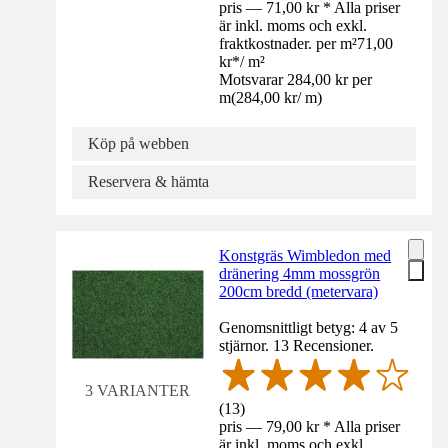
pris — 71,00 kr * Alla priser
är inkl. moms och exkl.
fraktkostnader. per m²
71,00
kr
*
/
m²
Motsvarar 284,00 kr per
m
(
284,00 kr
/
m
)
Köp på webben
Reservera & hämta
Konstgräs Wimbledon med
dränering 4mm mossgrön
200cm bredd (metervara)
Genomsnittligt betyg: 4 av 5
stjärnor. 13 Recensioner.
3 VARIANTER
(
13
)
pris — 79,00 kr * Alla priser
är inkl. moms och exkl.