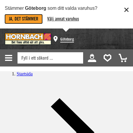
Stämmer
Göteborg
som ditt valda varuhus?
JA, DET STÄMMER
Välj annat varuhus
Göteborg
Startsida