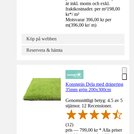
är inkl. moms och exkl.
fraktkostnader. per m²
198,00
kr
*
/
m²
Motsvarar 396,00 kr per
m
(
396,00 kr
/
m
)
Köp på webben
Reservera & hämta
Konstgräs Dela med dränering
35mm grön 200x300cm
Genomsnittligt betyg: 4.5 av 5
stjärnor. 12 Recensioner.
(
12
)
pris — 799,00 kr * Alla priser