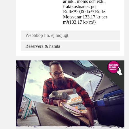
är inkl. moms och exkl.
fraktkostnader. per
Rulle
799,00 kr
*
/
Rulle
Motsvarar 133,17 kr per
m²
(
133,17 kr
/
m²
)
Webbköp f.n. ej möjligt
Reservera & hämta
Service