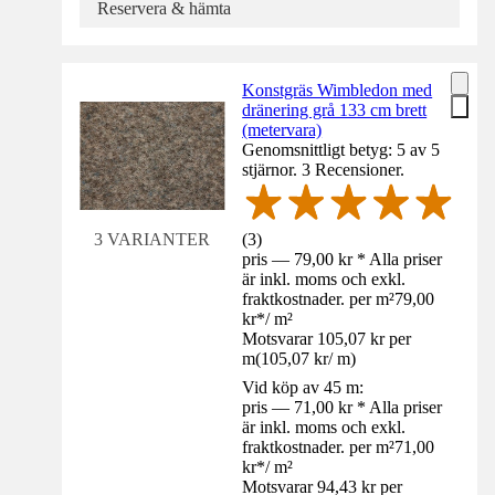
Reservera & hämta
Konstgräs Wimbledon med
dränering grå 133 cm brett
(metervara)
Genomsnittligt betyg: 5 av 5
stjärnor. 3 Recensioner.
(
3
)
3 VARIANTER
pris — 79,00 kr * Alla priser
är inkl. moms och exkl.
fraktkostnader. per m²
79,00
kr
*
/
m²
Motsvarar 105,07 kr per
m
(
105,07 kr
/
m
)
Vid köp av 45 m:
pris — 71,00 kr * Alla priser
är inkl. moms och exkl.
fraktkostnader. per m²
71,00
kr
*
/
m²
Motsvarar 94,43 kr per