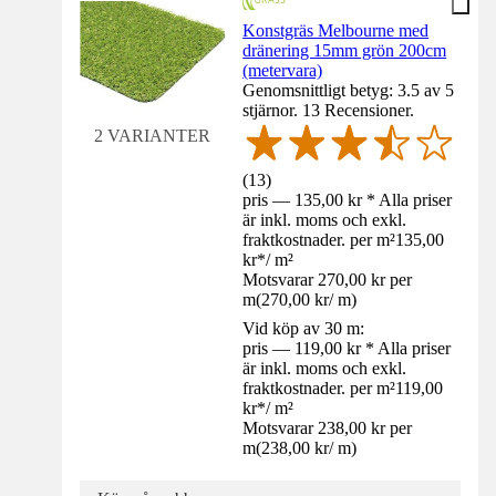
Konstgräs Melbourne med
dränering 15mm grön 200cm
(metervara)
Genomsnittligt betyg: 3.5 av 5
stjärnor. 13 Recensioner.
2 VARIANTER
(
13
)
pris — 135,00 kr * Alla priser
är inkl. moms och exkl.
fraktkostnader. per m²
135,00
kr
*
/
m²
Motsvarar 270,00 kr per
m
(
270,00 kr
/
m
)
Vid köp av 30 m:
pris — 119,00 kr * Alla priser
är inkl. moms och exkl.
fraktkostnader. per m²
119,00
kr
*
/
m²
Motsvarar 238,00 kr per
m
(
238,00 kr
/
m
)