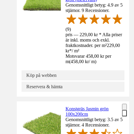
Genomsnittligt betyg: 4.9 av 5
stjärnor. 9 Recensioner.
(
9
)
pris — 229,00 kr * Alla priser
är inkl. moms och exkl.
fraktkostnader. per m²
229,00
kr
*
/
m²
Motsvarar 458,00 kr per
m
(
458,00 kr
/
m
)
Köp på webben
Reservera & hämta
Konstgräs Jasmin grön
100x200cm
Genomsnittligt betyg: 3.5 av 5
stjärnor. 4 Recensioner.