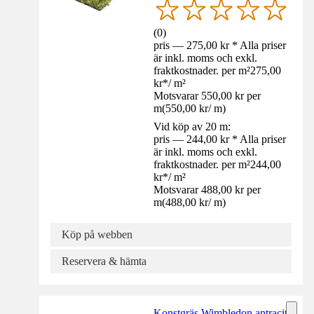
(
0
)
pris — 275,00 kr * Alla priser
är inkl. moms och exkl.
fraktkostnader. per m²
275,00
kr
*
/
m²
Motsvarar 550,00 kr per
m
(
550,00 kr
/
m
)
Vid köp av 20 m:
pris — 244,00 kr * Alla priser
är inkl. moms och exkl.
fraktkostnader. per m²
244,00
kr
*
/
m²
Motsvarar 488,00 kr per
m
(
488,00 kr
/
m
)
Köp på webben
Reservera & hämta
Konstgräs Wimbledon antracit