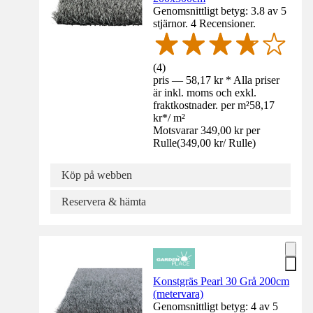
Genomsnittligt betyg: 3.8 av 5
stjärnor. 4 Recensioner.
(
4
)
pris — 58,17 kr * Alla priser
är inkl. moms och exkl.
fraktkostnader. per m²
58,17
kr
*
/
m²
Motsvarar 349,00 kr per
Rulle
(
349,00 kr
/
Rulle
)
Köp på webben
Reservera & hämta
Konstgräs Pearl 30 Grå 200cm
(metervara)
Genomsnittligt betyg: 4 av 5