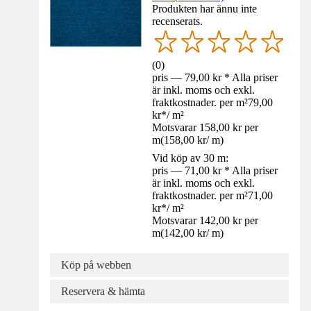
Produkten har ännu inte
recenserats.
(
0
)
pris — 79,00 kr * Alla priser
är inkl. moms och exkl.
fraktkostnader. per m²
79,00
kr
*
/
m²
Motsvarar 158,00 kr per
m
(
158,00 kr
/
m
)
Vid köp av 30 m:
pris — 71,00 kr * Alla priser
är inkl. moms och exkl.
fraktkostnader. per m²
71,00
kr
*
/
m²
Motsvarar 142,00 kr per
m
(
142,00 kr
/
m
)
Köp på webben
Reservera & hämta