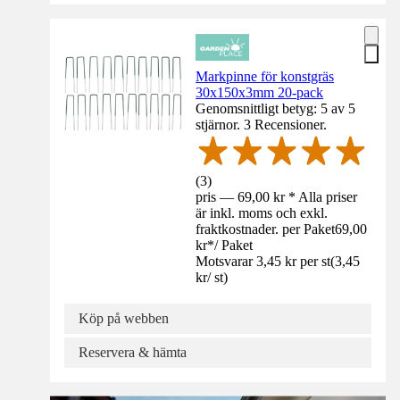
Markpinne för konstgräs
30x150x3mm 20-pack
Genomsnittligt betyg: 5 av 5
stjärnor. 3 Recensioner.
(
3
)
pris — 69,00 kr * Alla priser
är inkl. moms och exkl.
fraktkostnader. per Paket
69,00
kr
*
/
Paket
Motsvarar 3,45 kr per st
(
3,45
kr
/
st
)
Köp på webben
Reservera & hämta