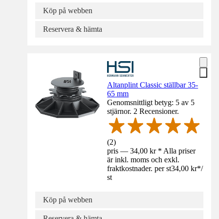
Köp på webben
Reservera & hämta
Altanplint Classic ställbar 35-
65 mm
Genomsnittligt betyg: 5 av 5
stjärnor. 2 Recensioner.
(
2
)
pris — 34,00 kr * Alla priser
är inkl. moms och exkl.
fraktkostnader. per st
34,00 kr
*
/
st
Köp på webben
Reservera & hämta