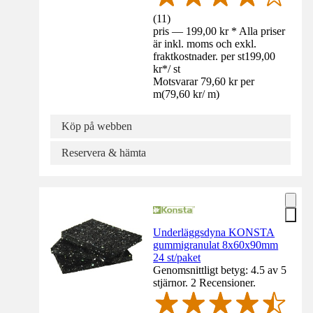
(
11
)
pris — 199,00 kr * Alla priser
är inkl. moms och exkl.
fraktkostnader. per st
199,00
kr
*
/
st
Motsvarar 79,60 kr per
m
(
79,60 kr
/
m
)
Köp på webben
Reservera & hämta
Underläggsdyna KONSTA
gummigranulat 8x60x90mm
24 st/paket
Genomsnittligt betyg: 4.5 av 5
stjärnor. 2 Recensioner.