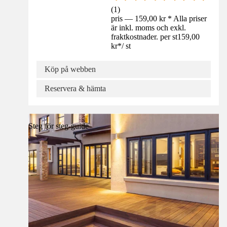
(
1
)
pris — 159,00 kr * Alla priser
är inkl. moms och exkl.
fraktkostnader. per st
159,00
kr
*
/
st
Köp på webben
Reservera & hämta
Steg för steg-guide