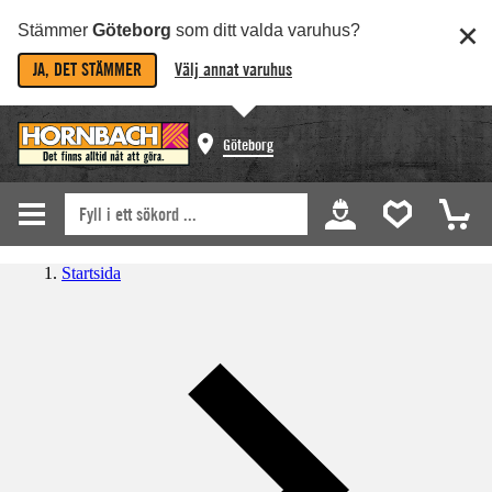
Stämmer
Göteborg
som ditt valda varuhus?
JA, DET STÄMMER
Välj annat varuhus
Göteborg
Startsida