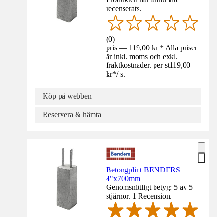
recenserats.
(
0
)
pris — 119,00 kr * Alla priser
är inkl. moms och exkl.
fraktkostnader. per st
119,00
kr
*
/
st
Köp på webben
Reservera & hämta
Betongplint BENDERS
4"x700mm
Genomsnittligt betyg: 5 av 5
stjärnor. 1 Recension.