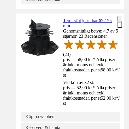
Terrassfot justerbar 65-155
mm
Genomsnittligt betyg: 4.7 av 5
stjärnor. 23 Recensioner.
(
23
)
pris — 58,00 kr * Alla priser
är inkl. moms och exkl.
fraktkostnader. per st
58,00 kr
*
/
st
Vid köp av 32 st:
pris — 52,00 kr * Alla priser
är inkl. moms och exkl.
fraktkostnader. per st
52,00 kr
*
/
st
Köp på webben
Reservera & hämta