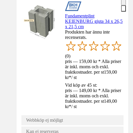
Fundamentplint
KEIENBURG gjuta 34 x 26,5
x 21,5 cm
Produkten har ännu inte
recenserats.
(
0
)
pris — 159,00 kr * Alla priser
är inkl. moms och exkl.
fraktkostnader. per st
159,00
kr
*
/
st
Vid köp av 45 st:
pris — 149,00 kr * Alla priser
är inkl. moms och exkl.
fraktkostnader. per st
149,00
kr
*
/
st
Webbköp ej möjligt
Kan ej reserveras