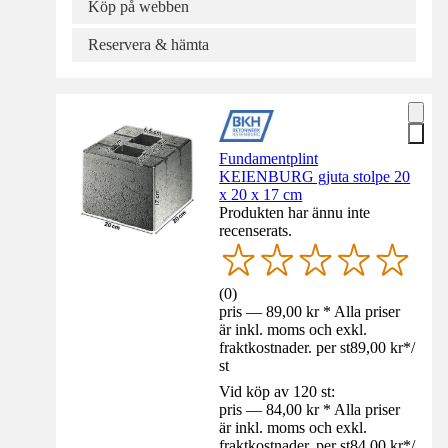
Köp på webben
Reservera & hämta
Fundamentplint
KEIENBURG gjuta stolpe 20
x 20 x 17 cm
Produkten har ännu inte
recenserats.
(
0
)
pris — 89,00 kr * Alla priser
är inkl. moms och exkl.
fraktkostnader. per st
89,00 kr
*
/
st
Vid köp av 120 st:
pris — 84,00 kr * Alla priser
är inkl. moms och exkl.
fraktkostnader. per st
84,00 kr
*
/