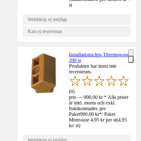
st
Webbköp ej möjligt
Kan ej reserveras
Installationsclips Thermowood
200 st
Produkten har ännu inte
recenserats.
(
0
)
pris — 990,00 kr * Alla priser
är inkl. moms och exkl.
fraktkostnader. per
Paket
990,00 kr
*
/
Paket
Motsvarar 4,95 kr per st
(
4,95
kr
/
st
)
Webbköp ej möjligt