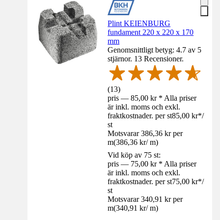
Plint KEIENBURG
fundament 220 x 220 x 170
mm
Genomsnittligt betyg: 4.7 av 5
stjärnor. 13 Recensioner.
(
13
)
pris — 85,00 kr * Alla priser
är inkl. moms och exkl.
fraktkostnader. per st
85,00 kr
*
/
st
Motsvarar 386,36 kr per
m
(
386,36 kr
/
m
)
Vid köp av 75 st:
pris — 75,00 kr * Alla priser
är inkl. moms och exkl.
fraktkostnader. per st
75,00 kr
*
/
st
Motsvarar 340,91 kr per
m
(
340,91 kr
/
m
)