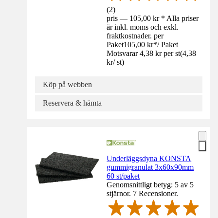
(
2
)
pris — 105,00 kr * Alla priser
är inkl. moms och exkl.
fraktkostnader. per
Paket
105,00 kr
*
/
Paket
Motsvarar 4,38 kr per st
(
4,38
kr
/
st
)
Köp på webben
Reservera & hämta
Underläggsdyna KONSTA
gummigranulat 3x60x90mm
60 st/paket
Genomsnittligt betyg: 5 av 5
stjärnor. 7 Recensioner.