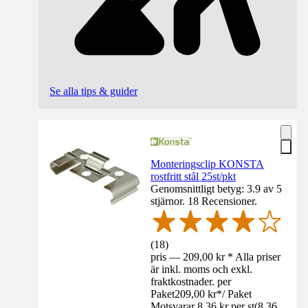
Se alla tips & guider
Monteringsclip KONSTA
rostfritt stål 25st/pkt
Genomsnittligt betyg: 3.9 av 5
stjärnor. 18 Recensioner.
(
18
)
pris — 209,00 kr * Alla priser
är inkl. moms och exkl.
fraktkostnader. per
Paket
209,00 kr
*
/
Paket
Motsvarar 8,36 kr per st
(
8,36