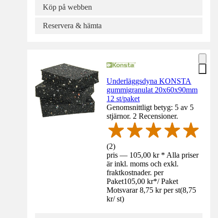
Köp på webben
Reservera & hämta
Underläggsdyna KONSTA
gummigranulat 20x60x90mm
12 st/paket
Genomsnittligt betyg: 5 av 5
stjärnor. 2 Recensioner.
(
2
)
pris — 105,00 kr * Alla priser
är inkl. moms och exkl.
fraktkostnader. per
Paket
105,00 kr
*
/
Paket
Motsvarar 8,75 kr per st
(
8,75
kr
/
st
)