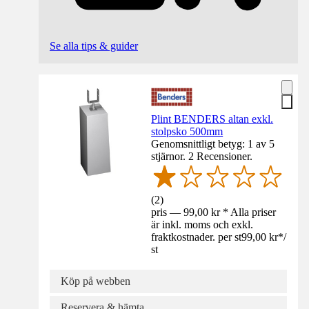
Se alla tips & guider
Plint BENDERS altan exkl.
stolpsko 500mm
Genomsnittligt betyg: 1 av 5
stjärnor. 2 Recensioner.
(
2
)
pris — 99,00 kr * Alla priser
är inkl. moms och exkl.
fraktkostnader. per st
99,00 kr
*
/
st
Köp på webben
Reservera & hämta