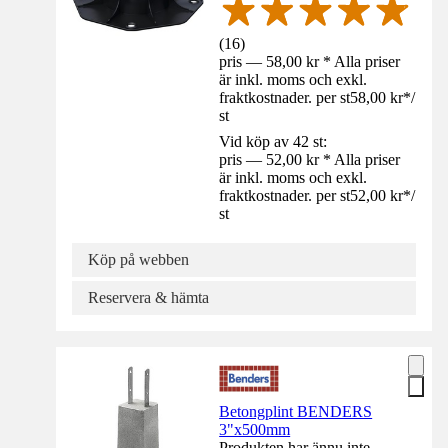
(
16
)
pris — 58,00 kr * Alla priser
är inkl. moms och exkl.
fraktkostnader. per st
58,00 kr
*
/
st
Vid köp av 42 st:
pris — 52,00 kr * Alla priser
är inkl. moms och exkl.
fraktkostnader. per st
52,00 kr
*
/
st
Köp på webben
Reservera & hämta
Betongplint BENDERS
3"x500mm
Produkten har ännu inte