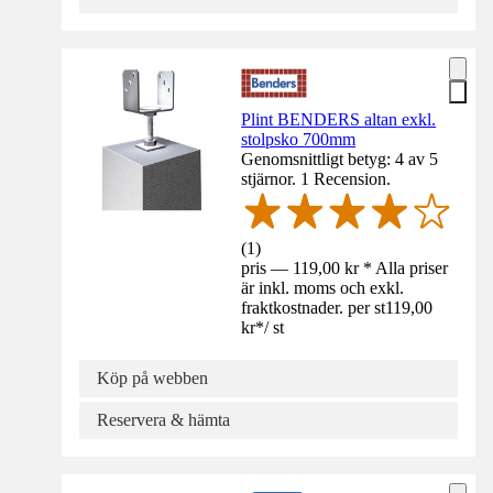
Plint BENDERS altan exkl.
stolpsko 700mm
Genomsnittligt betyg: 4 av 5
stjärnor. 1 Recension.
(
1
)
pris — 119,00 kr * Alla priser
är inkl. moms och exkl.
fraktkostnader. per st
119,00
kr
*
/
st
Köp på webben
Reservera & hämta