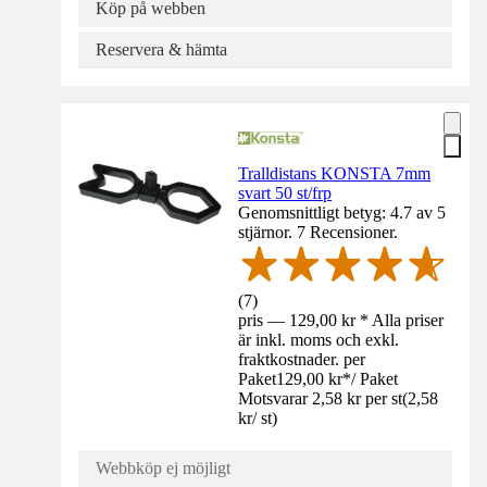
Köp på webben
Reservera & hämta
Tralldistans KONSTA 7mm
svart 50 st/frp
Genomsnittligt betyg: 4.7 av 5
stjärnor. 7 Recensioner.
(
7
)
pris — 129,00 kr * Alla priser
är inkl. moms och exkl.
fraktkostnader. per
Paket
129,00 kr
*
/
Paket
Motsvarar 2,58 kr per st
(
2,58
kr
/
st
)
Webbköp ej möjligt