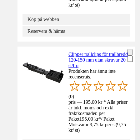
kr
/
st
)
Köp på webben
Reservera & hämta
Clipper trallclips för trallbredd
120-150 mm utan skruvar 20
st/frp
Produkten har ännu inte
recenserats.
(
0
)
pris — 195,00 kr * Alla priser
är inkl. moms och exkl.
fraktkostnader. per
Paket
195,00 kr
*
/
Paket
Motsvarar 9,75 kr per st
(
9,75
kr
/
st
)