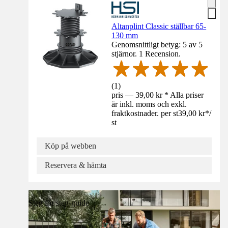
Altanplint Classic ställbar 65-
130 mm
Genomsnittligt betyg: 5 av 5
stjärnor. 1 Recension.
(
1
)
pris — 39,00 kr * Alla priser
är inkl. moms och exkl.
fraktkostnader. per st
39,00 kr
*
/
st
Köp på webben
Reservera & hämta
Steg för steg-guide