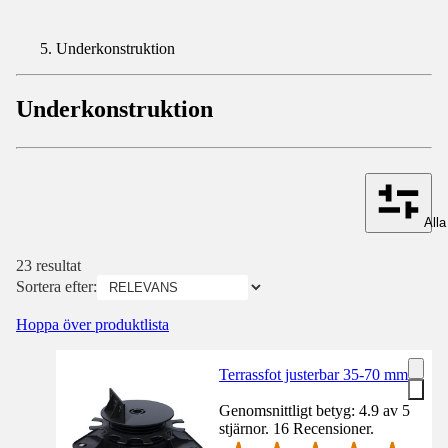
Underkonstruktion
Underkonstruktion
Alla 
23 resultat
Sortera efter:
Hoppa över produktlista
Terrassfot justerbar 35-70 mm
Genomsnittligt betyg: 4.9 av 5
stjärnor. 16 Recensioner.