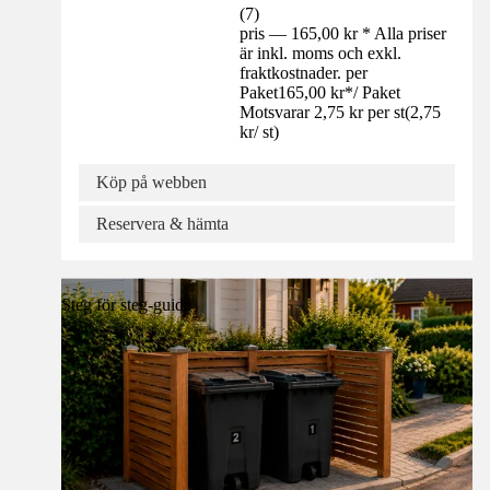
(
7
)
pris — 165,00 kr * Alla priser
är inkl. moms och exkl.
fraktkostnader. per
Paket
165,00 kr
*
/
Paket
Motsvarar 2,75 kr per st
(
2,75
kr
/
st
)
Köp på webben
Reservera & hämta
Steg för steg-guide