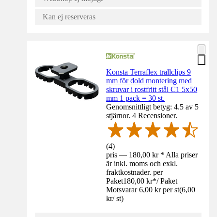
Kan ej reserveras
Konsta Terraflex trallclips 9
mm för dold montering med
skruvar i rostfritt stål C1 5x50
mm 1 pack = 30 st.
Genomsnittligt betyg: 4.5 av 5
stjärnor. 4 Recensioner.
(
4
)
pris — 180,00 kr * Alla priser
är inkl. moms och exkl.
fraktkostnader. per
Paket
180,00 kr
*
/
Paket
Motsvarar 6,00 kr per st
(
6,00
kr
/
st
)