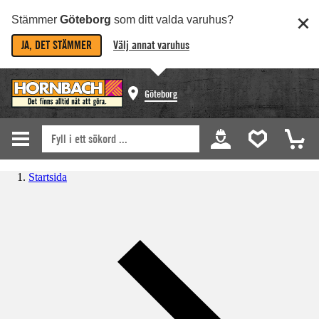
Stämmer
Göteborg
som ditt valda varuhus?
JA, DET STÄMMER
Välj annat varuhus
Göteborg
Startsida