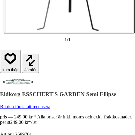
1
/
1
Jämför
Eldkorg ESSCHERT'S GARDEN Semi Ellipse
Bli den första att recensera
pris — 249,00 kr * Alla priser är inkl. moms och exkl. fraktkostnader.
per st
249,00 kr
*
/
st
Art.nr
12589701