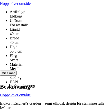
Hoppa över område
Artikeltyp
Eldkorg
Utförande
För att ställa
Längd
40 cm
Bredd
40 cm
Höjd
55,3 cm
Färg
Svart
Material
Metall
Vikt
Visa mer
3,95 kg
EAN
Beskrivning
8714982200809
Hoppa över område
Eldkorg Esschert's Garden – semi-elliptisk design för stämningsfulla
kvällar