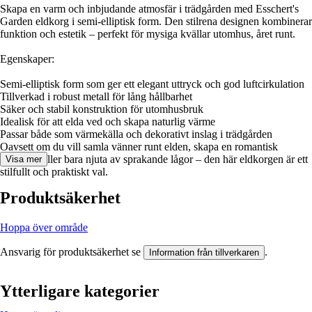
Skapa en varm och inbjudande atmosfär i trädgården med Esschert's
Garden eldkorg i semi-elliptisk form. Den stilrena designen kombinerar
funktion och estetik – perfekt för mysiga kvällar utomhus, året runt.
Egenskaper:
Semi-elliptisk form som ger ett elegant uttryck och god luftcirkulation
Tillverkad i robust metall för lång hållbarhet
Säker och stabil konstruktion för utomhusbruk
Idealisk för att elda ved och skapa naturlig värme
Passar både som värmekälla och dekorativt inslag i trädgården
Oavsett om du vill samla vänner runt elden, skapa en romantisk
stämning eller bara njuta av sprakande lågor – den här eldkorgen är ett
Visa mer
stilfullt och praktiskt val.
Produktsäkerhet
Hoppa över område
Ansvarig för produktsäkerhet se
.
Information från tillverkaren
Ytterligare kategorier