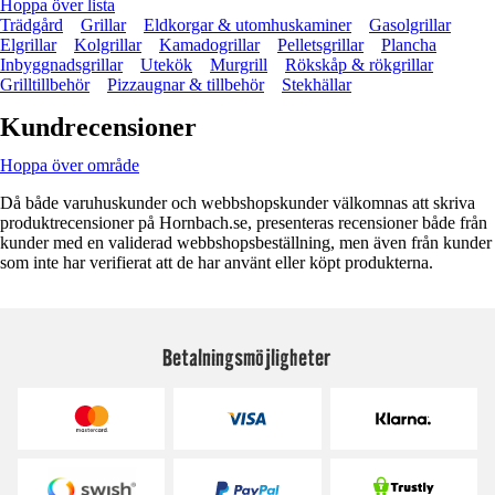
Hoppa över lista
Trädgård
Grillar
Eldkorgar & utomhuskaminer
Gasolgrillar
Elgrillar
Kolgrillar
Kamadogrillar
Pelletsgrillar
Plancha
Inbyggnadsgrillar
Utekök
Murgrill
Rökskåp & rökgrillar
Grilltillbehör
Pizzaugnar & tillbehör
Stekhällar
Kundrecensioner
Hoppa över område
Då både varuhuskunder och webbshopskunder välkomnas att skriva
produktrecensioner på Hornbach.se, presenteras recensioner både från
kunder med en validerad webbshopsbeställning, men även från kunder
som inte har verifierat att de har använt eller köpt produkterna.
Betalningsmöjligheter