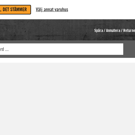
A, DET STÄMMER
Välj annat varuhus
Spåra / Annullera / Return