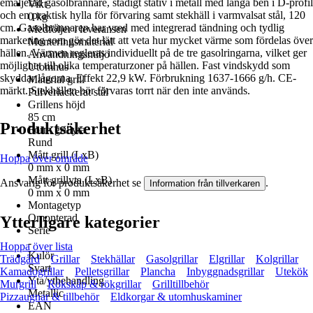
emaljerad gasolbrännare, stadigt stativ i metall med långa ben i D-profil
Vikt
och en praktisk hylla för förvaring samt stekhäll i varmvalsat stål, 120
0 kg
cm. Gasolbrännaren har vred med integrerad tändning och tydlig
Medföljer i leveransen
markering som gör det lätt att veta hur mycket värme som fördelas över
Monteringsmaterial
hällen. Värmen regleras individuellt på de tre gasolringarna, vilket ger
Användningsmiljö
möjlighet till olika temperaturzoner på hällen. Fast vindskydd som
Utomhus
skyddar lågorna. Effekt 22,9 kW. Förbrukning 1637-1666 g/h. CE-
Material grill
märkt. Stekhällen bör förvaras torrt när den inte används.
Pulverlackerat stål
Grillens höjd
85 cm
Produktsäkerhet
Form grillyta
Rund
Mått grill (LxB)
Hoppa över område
0 mm x 0 mm
Mått grillyta (LxB)
Ansvarig för produktsäkerhet se
.
Information från tillverkaren
0 mm x 0 mm
Montagetyp
Omonterad
Ytterligare kategorier
Serie
-
Hoppa över lista
Kulör
Trädgård
Grillar
Stekhällar
Gasolgrillar
Elgrillar
Kolgrillar
Svart
Kamadogrillar
Pelletsgrillar
Plancha
Inbyggnadsgrillar
Utekök
Yta/ytbehandling
Murgrill
Rökskåp & rökgrillar
Grilltillbehör
Metallic
Pizzaugnar & tillbehör
Eldkorgar & utomhuskaminer
EAN