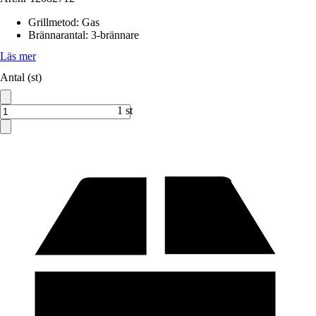
Grillmetod
:
Gas
Brännarantal
:
3-brännare
Läs mer
Antal (st)
1 st