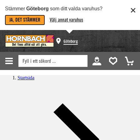
Stämmer
Göteborg
som ditt valda varuhus?
JA, DET STÄMMER
Välj annat varuhus
Göteborg
Startsida