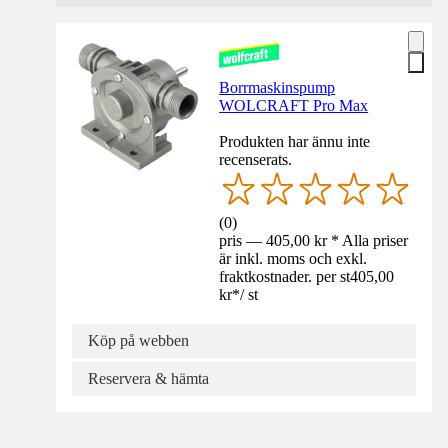
Borrmaskinspump
WOLCRAFT Pro Max
Produkten har ännu inte
recenserats.
(
0
)
pris — 405,00 kr * Alla priser
är inkl. moms och exkl.
fraktkostnader. per st
405,00
kr
*
/
st
Köp på webben
Reservera & hämta