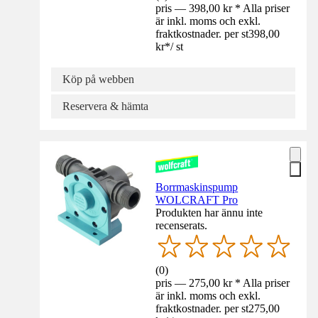
pris — 398,00 kr * Alla priser
är inkl. moms och exkl.
fraktkostnader. per st
398,00
kr
*
/
st
Köp på webben
Reservera & hämta
Borrmaskinspump
WOLCRAFT Pro
Produkten har ännu inte
recenserats.
(
0
)
pris — 275,00 kr * Alla priser
är inkl. moms och exkl.
fraktkostnader. per st
275,00