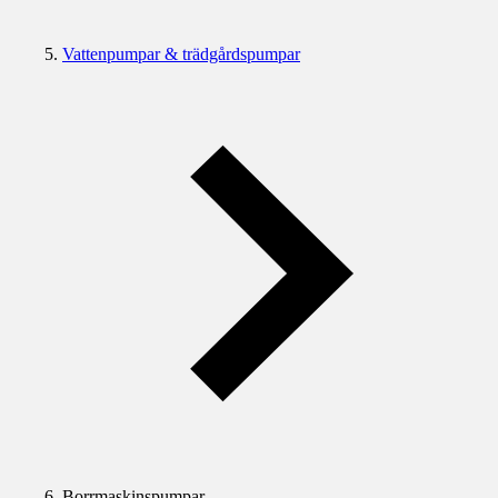
Vattenpumpar & trädgårdspumpar
Borrmaskinspumpar