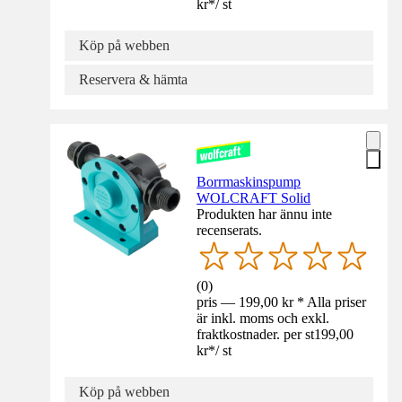
kr
*
/
st
Köp på webben
Reservera & hämta
Borrmaskinspump
WOLCRAFT Solid
Produkten har ännu inte
recenserats.
(
0
)
pris — 199,00 kr * Alla priser
är inkl. moms och exkl.
fraktkostnader. per st
199,00
kr
*
/
st
Köp på webben