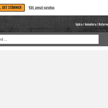
A, DET STÄMMER
Välj annat varuhus
Spåra / Annullera / Return