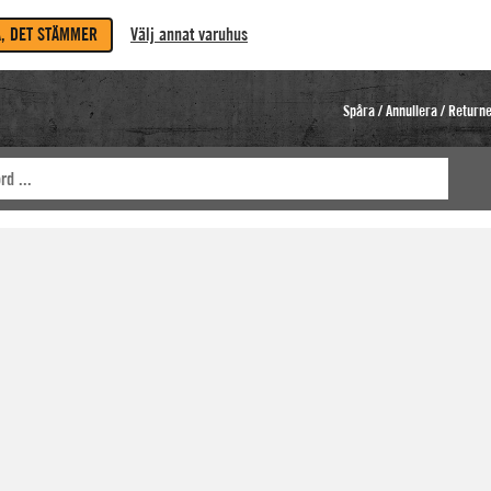
A, DET STÄMMER
Välj annat varuhus
Spåra / Annullera / Return