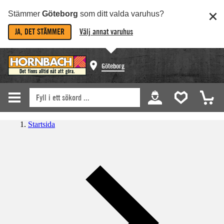
Stämmer
Göteborg
som ditt valda varuhus?
JA, DET STÄMMER
Välj annat varuhus
Göteborg
Startsida