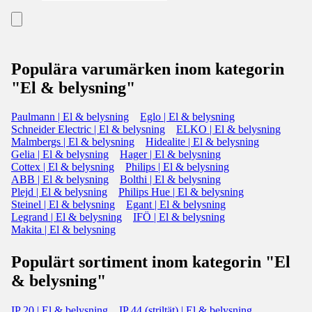
Populära varumärken inom kategorin
"El & belysning"
Paulmann | El & belysning
Eglo | El & belysning
Schneider Electric | El & belysning
ELKO | El & belysning
Malmbergs | El & belysning
Hidealite | El & belysning
Gelia | El & belysning
Hager | El & belysning
Cottex | El & belysning
Philips | El & belysning
ABB | El & belysning
Bolthi | El & belysning
Plejd | El & belysning
Philips Hue | El & belysning
Steinel | El & belysning
Egant | El & belysning
Legrand | El & belysning
IFÖ | El & belysning
Makita | El & belysning
Populärt sortiment inom kategorin "El
& belysning"
IP 20 | El & belysning
IP 44 (striltät) | El & belysning