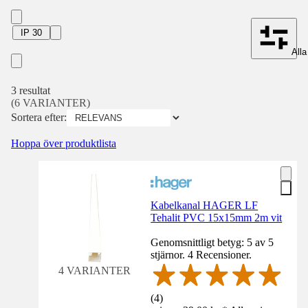
IP 30
Alla 
3 resultat
(6 VARIANTER)
Sortera efter:
Hoppa över produktlista
Kabelkanal HAGER LF
Tehalit PVC 15x15mm 2m vit
Genomsnittligt betyg: 5 av 5
stjärnor. 4 Recensioner.
4 VARIANTER
(
4
)