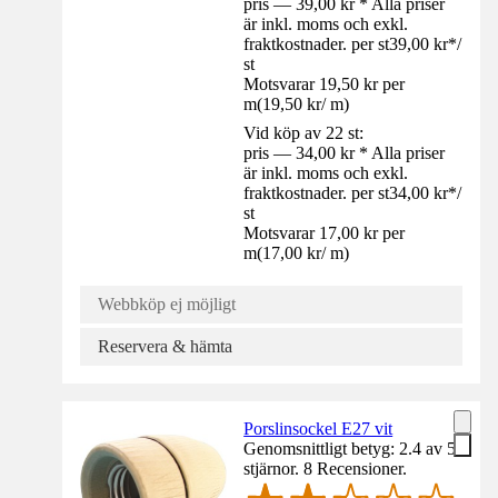
pris — 39,00 kr * Alla priser
är inkl. moms och exkl.
fraktkostnader. per st
39,00 kr
*
/
st
Motsvarar 19,50 kr per
m
(
19,50 kr
/
m
)
Vid köp av 22 st:
pris — 34,00 kr * Alla priser
är inkl. moms och exkl.
fraktkostnader. per st
34,00 kr
*
/
st
Motsvarar 17,00 kr per
m
(
17,00 kr
/
m
)
Webbköp ej möjligt
Reservera & hämta
Porslinsockel E27 vit
Genomsnittligt betyg: 2.4 av 5
stjärnor. 8 Recensioner.