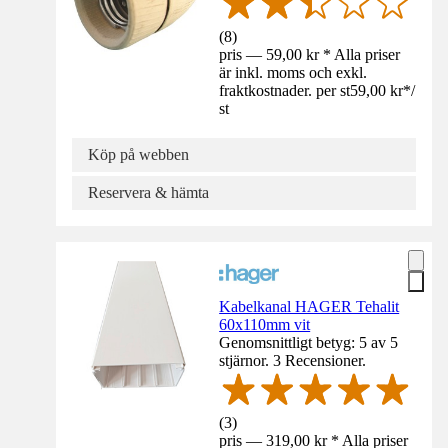
(
8
)
pris — 59,00 kr * Alla priser
är inkl. moms och exkl.
fraktkostnader. per st
59,00 kr
*
/
st
Köp på webben
Reservera & hämta
Kabelkanal HAGER Tehalit
60x110mm vit
Genomsnittligt betyg: 5 av 5
stjärnor. 3 Recensioner.
(
3
)
pris — 319,00 kr * Alla priser