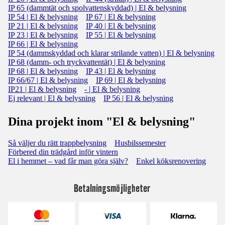
IP 65 (dammtät och spolvattenskyddad) | El & belysning
IP 54 | El & belysning
IP 67 | El & belysning
IP 21 | El & belysning
IP 40 | El & belysning
IP 23 | El & belysning
IP 55 | El & belysning
IP 66 | El & belysning
IP 54 (dammskyddad och klarar strilande vatten) | El & belysning
IP 68 (damm- och tryckvattentät) | El & belysning
IP 68 | El & belysning
IP 43 | El & belysning
IP 66/67 | El & belysning
IP 69 | El & belysning
IP21 | El & belysning
- | El & belysning
Ej relevant | El & belysning
IP 56 | El & belysning
Dina projekt inom "El & belysning"
Så väljer du rätt trappbelysning
Husbilssemester
Förbered din trädgård inför vintern
El i hemmet – vad får man göra själv?
Enkel köksrenovering
Betalningsmöjligheter